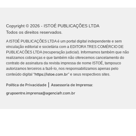
Copyright © 2026 - ISTOÉ PUBLICAÇÕES LTDA
Todos os direitos reservados.
A ISTOÉ PUBLICAÇÕES LTDA é um portal digital independente e sem
vinculação editorial e societária com a EDITORA TRES COMÉRCIO DE
PUBLICACÕES LTDA (recuperação judicial). Informamos também que não
realizamos cobranças e que também não oferecemos cancelamento do
contrato de assinatura da revista impressa de nome ISTOÉ, tampouco
autorizamos terceiros a fazê-lo, nos responsabilizamos apenas pelo
https://istoe.com.br
conteúdo digital “
” e seus respectivos sites.
|
Política de Privacidade
Assessoria de Imprensa:
grupoentre.imprensa@agenciafr.com.br