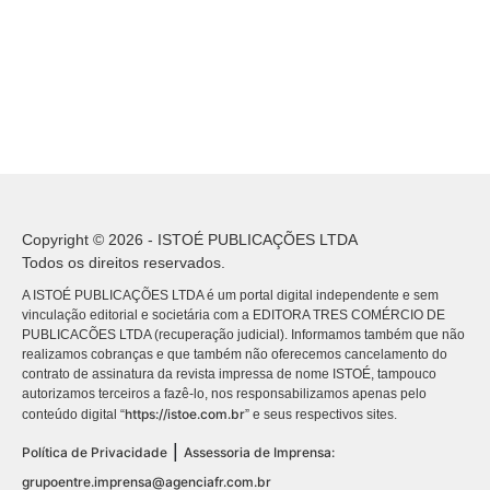
Copyright © 2026 - ISTOÉ PUBLICAÇÕES LTDA
Todos os direitos reservados.
A ISTOÉ PUBLICAÇÕES LTDA é um portal digital independente e sem
vinculação editorial e societária com a EDITORA TRES COMÉRCIO DE
PUBLICACÕES LTDA (recuperação judicial). Informamos também que não
realizamos cobranças e que também não oferecemos cancelamento do
contrato de assinatura da revista impressa de nome ISTOÉ, tampouco
autorizamos terceiros a fazê-lo, nos responsabilizamos apenas pelo
https://istoe.com.br
conteúdo digital “
” e seus respectivos sites.
|
Política de Privacidade
Assessoria de Imprensa:
grupoentre.imprensa@agenciafr.com.br