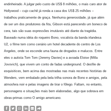
endinheirado. A julgar pelo custo de US$ 8 milhões, o mais caro ator de
Hollywood – cujo cachê já ronda a casa dos US$ 25 milhões –
trabalhou praticamente de graça. Nenhuma generosidade, já que além
de ser um dos produtores da fita, Gibson está parecendo um boneco de
cera, tais são suas expressões imutáveis até diante da tragédia.
Baseado numa idéia do roqueiro Bono, vocalista da banda irlandesa
U2, o filme tem como cenário um hotel decadente do centro de Los
Angeles, onde se esconde uma fauna de drogados e malucos. Entre
eles o autista Tom Tom (Jeremy Davies) e a avoada Eloise (Milla
Jovovich), que vivem um conto de fadas underground. O desfile de
esquisitices, bem acima das mostradas nas mais recentes histórias de
Wenders, vem embalado pela bela trilha sonora de Bono e amigos, pela
atmosfera noir e pelas imagens de tirar o fôlego. Faltam, no entanto,
personagens e situações mais bem elaboradas, algo que sobrava em
obras-primas como O amigo americano.