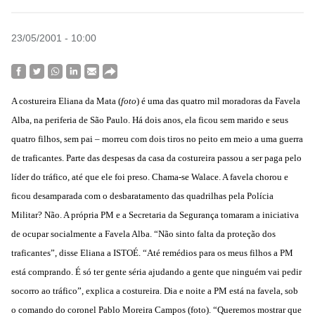
23/05/2001 - 10:00
A costureira Eliana da Mata (
foto
) é uma das quatro mil moradoras da Favela
Alba, na periferia de São Paulo. Há dois anos, ela ficou sem marido e seus
quatro filhos, sem pai – morreu com dois tiros no peito em meio a uma guerra
de traficantes. Parte das despesas da casa da costureira passou a ser paga pelo
líder do tráfico, até que ele foi preso. Chama-se Walace. A favela chorou e
ficou desamparada com o desbaratamento das quadrilhas pela Polícia
Militar? Não. A própria PM e a Secretaria da Segurança tomaram a iniciativa
de ocupar socialmente a Favela Alba. “Não sinto falta da proteção dos
traficantes”, disse Eliana a ISTOÉ. “Até remédios para os meus filhos a PM
está comprando. É só ter gente séria ajudando a gente que ninguém vai pedir
socorro ao tráfico”, explica a costureira. Dia e noite a PM está na favela, sob
o comando do coronel Pablo Moreira Campos (foto). “Queremos mostrar que