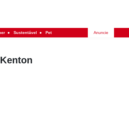
her
Sustentável
Pet
Anuncie
 Kenton