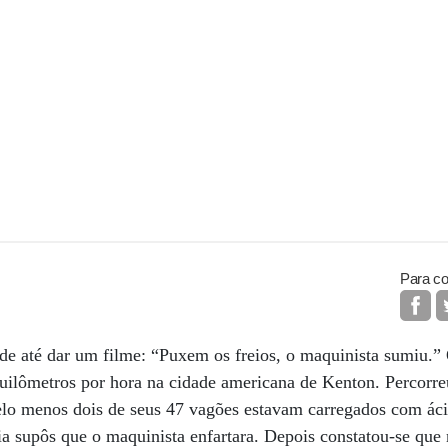
Para co
ode até dar um filme: “Puxem os freios, o maquinista sumiu.”
quilômetros por hora na cidade americana de Kenton. Percorre
elo menos dois de seus 47 vagões estavam carregados com áci
a supôs que o maquinista enfartara. Depois constatou-se que