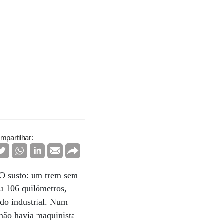
mpartilhar:
 O susto: um trem sem
u 106 quilômetros,
do industrial. Num
 não havia maquinista