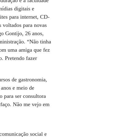
 duração e a faculdade
dias digitais e
tes para internet, CD-
s voltados para novas
o Gontijo, 26 anos,
ministração. “Não tinha
 com uma amiga que fez
o. Pretendo fazer
ursos de gastronomia,
 anos e meio de
o para ser consultora
e faço. Não me vejo em
comunicação social e