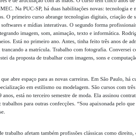
res e de articulação com as mãos. O curso tem cinco anos de
 MEC. Na PUC-SP, há duas habilitações novas: tecnologia e mí
 O primeiro curso abrange tecnologias digitais, criação de si
oftwares e mídias interativas. O segundo forma profissionai
tegrando imagem, som, animação, texto e informática. Rodrig
eios. Está no primeiro ano. Antes, tinha feito três anos de ad
i trancando a matrícula. Trabalho com fotografia. Conversei
stei da proposta de trabalhar com imagens, sons e computaçã
o que abre espaço para as novas carreiras. Em São Paulo, há c
pecialização em estilismo ou modelagem. São cursos com três
9 anos, está no terceiro semestre de moda. Ela assinou contrat
z trabalhos para outras confecções. “Sou apaixonada pelo qu
se.
 trabalho afetam também profissões clássicas como direito, 