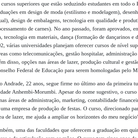
 cursos superiores que estão seduzindo estudantes em todo o 
duações em design de moda (estilismo e modelagem), desenho 
al), design de embalagens, tecnologia em qualidade e produti
ocessamento de carnes). No ano passado, foram aprovados, ent
, tecnologia em materiais, dança (formação de dançarinos e d
002, várias universidades planejam oferecer cursos de nível su
áreas como telecomunicações, gestão hospitalar, administração
m disso, opções nas áreas de lazer, produção cultural e gest
nselho Federal de Educação para serem homologadas pelo 
to Andrade, 22 anos, segue firme no último ano da primeira tu
ldade Anhembi-Morumbi. Apesar do nome sugestivo, o curso 
nas áreas de administração, marketing, contabilidade financei
o uma empresa de produção de festas. O curso, direcionado p
rea de lazer, me ajuda a ampliar os horizontes do meu negócio
bém, uma das faculdades que oferecem a graduação em quiro