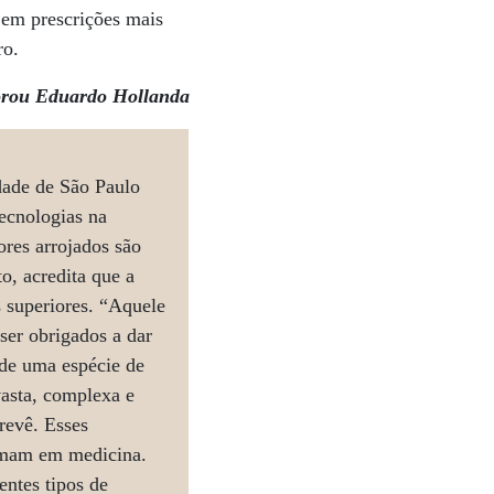
 em prescrições mais
ro.
rou Eduardo Hollanda
dade de São Paulo
tecnologias na
res arrojados são
o, acredita que a
s superiores. “Aquele
ser obrigados a dar
 de uma espécie de
vasta, complexa e
prevê. Esses
ormam em medicina.
entes tipos de