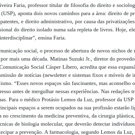
eira Faria, professor titular de filosofia do direito e sociolog
(USP), aponta dois novos caminhos para a área: direito de pro
patentes, e direito administrativo, por causa das privatizaçõe
onal do direito isolado numa sala repleta de livros. Hoje, ele
nterdisciplinar”, ensina Faria.
municação social, o processo de abertura de novos nichos de
 por mais uma década. Matinas Suzuki Jr., diretor do provedor
 Comunicação Social Cásper Líbero, acredita que essa expans
missão de notícias (newsletter e sistemas fixos e móveis de in
alismo. “Esses novos espaços são fascinantes, mas aconselho o
resso antes de mergulhar nessas experiências. Nas redações t
inas. Para o médico Protásio Lemos da Luz, professor da USP 
principais espaços a serem ocupados na sua profissão estarão 
a no crescimento da medicina preventiva, da cirurgia plástica,
cnicas de biologia molecular, que deverão detectar indivíduos
tecipar a prevenção. A farmacologia, segundo Lemos da Luz,