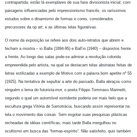
contrapartida, estão lá exemplares de sua fase divisionista inicial, com
paisagens influenciadas pelo impressionismo francês, os raríssimos
estudos sobre o dinamismo de formas e cores, considerados
precursores da op art, e as últimas telas figurativas.
O nome da exposição se refere aos dois auto-retratos que abrem e
fecham a mostra – io Balla (1894-95) e Ball’io (1940) – dispostos frente
a frente. Ao longo das salas pode-se admirar a revolução colorida
empreendida pelo artista, na qual se destacam telas abstratas feitas de
letras estilizadas a exemplo de Motivo com a palavra bom apetite nº 55
(1925). Na tentativa de sepultar a arte do passado, Balla abraçou como
ninguém o lema do futurista-mor, o poeta Filippo Tommaso Marinetti,
segundo o qual um automóvel estridente poderia ser mais belo que a
escultura grega Vitória de Samotrácia, buscando assim representar na
tela o movimento das coisas. Sem esgotar suas pesquisas plásticas
recheadas de idéias científicas, mais tarde Balla mergulhou no
ocultismo em busca das “formas-espírito”. Não satisfeito, quis também