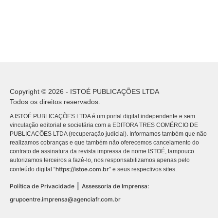
Copyright © 2026 - ISTOÉ PUBLICAÇÕES LTDA
Todos os direitos reservados.
A ISTOÉ PUBLICAÇÕES LTDA é um portal digital independente e sem
vinculação editorial e societária com a EDITORA TRES COMÉRCIO DE
PUBLICACÕES LTDA (recuperação judicial). Informamos também que não
realizamos cobranças e que também não oferecemos cancelamento do
contrato de assinatura da revista impressa de nome ISTOÉ, tampouco
autorizamos terceiros a fazê-lo, nos responsabilizamos apenas pelo
https://istoe.com.br
conteúdo digital “
” e seus respectivos sites.
|
Política de Privacidade
Assessoria de Imprensa:
grupoentre.imprensa@agenciafr.com.br