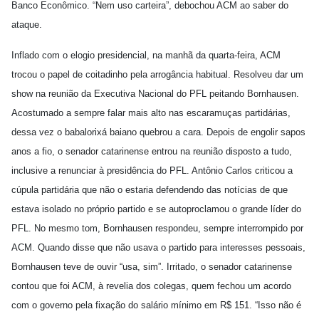
Banco Econômico. “Nem uso carteira”, debochou ACM ao saber do
ataque.
Inflado com o elogio presidencial, na manhã da quarta-feira, ACM
trocou o papel de coitadinho pela arrogância habitual. Resolveu dar um
show na reunião da Executiva Nacional do PFL peitando Bornhausen.
Acostumado a sempre falar mais alto nas escaramuças partidárias,
dessa vez o babalorixá baiano quebrou a cara. Depois de engolir sapos
anos a fio, o senador catarinense entrou na reunião disposto a tudo,
inclusive a renunciar à presidência do PFL. Antônio Carlos criticou a
cúpula partidária que não o estaria defendendo das notícias de que
estava isolado no próprio partido e se autoproclamou o grande líder do
PFL. No mesmo tom, Bornhausen respondeu, sempre interrompido por
ACM. Quando disse que não usava o partido para interesses pessoais,
Bornhausen teve de ouvir “usa, sim”. Irritado, o senador catarinense
contou que foi ACM, à revelia dos colegas, quem fechou um acordo
com o governo pela fixação do salário mínimo em R$ 151. “Isso não é