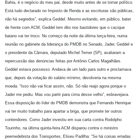
Bahia, é o negócio do meu pai, desde muito antes de se tornar político.
Está tudo declarado no Imposto de Renda e as escrituras são públicas,
não há segredos”, explica Geddel. Mesmo evitando, em público, bater
de frente com ACM, Geddel tem dito nos bastidores que o cacique
baiano vai ter troco. No começo da noite da última terça-feira, numa
reunião no gabinete da liderança do PMDB no Senado, Jader, Geddel e
o presidente da Câmara, deputado Michel Temer (SP), avaliaram a
repercussão das denúncias feitas por Antônio Carlos Magalhães.
Geddel estava possesso. Andava de um lado para outro e proclamava
que, depois da votação do salário mínimo, devolveria na mesma
moeda. “Isso não vai ficar assim, não. Só não reajo agora porque o
Jader me pediu. Mas vou partir para cima desse velho”, esbravejava.
Essa disposição do líder do PMDB demonstra que Fernando Henrique
vai ter muito trabalho para apartar a briga, que promete ter outros
contendores. Como Jader investiu em sua carta contra Rodolpho
Tourinho, na última quinta-feira ACM disparou contra o ministro
peemedebista dos Transportes, Eliseu Padilha: “Se há coisas erradas