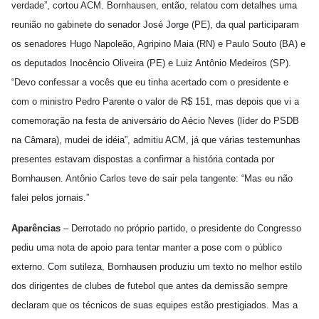
verdade”, cortou ACM. Bornhausen, então, relatou com detalhes uma
reunião no gabinete do senador José Jorge (PE), da qual participaram
os senadores Hugo Napoleão, Agripino Maia (RN) e Paulo Souto (BA) e
os deputados Inocêncio Oliveira (PE) e Luiz Antônio Medeiros (SP).
“Devo confessar a vocês que eu tinha acertado com o presidente e
com o ministro Pedro Parente o valor de R$ 151, mas depois que vi a
comemoração na festa de aniversário do Aécio Neves (líder do PSDB
na Câmara), mudei de idéia”, admitiu ACM, já que várias testemunhas
presentes estavam dispostas a confirmar a história contada por
Bornhausen. Antônio Carlos teve de sair pela tangente: “Mas eu não
falei pelos jornais.”
Aparências
– Derrotado no próprio partido, o presidente do Congresso
pediu uma nota de apoio para tentar manter a pose com o público
externo. Com sutileza, Bornhausen produziu um texto no melhor estilo
dos dirigentes de clubes de futebol que antes da demissão sempre
declaram que os técnicos de suas equipes estão prestigiados. Mas a