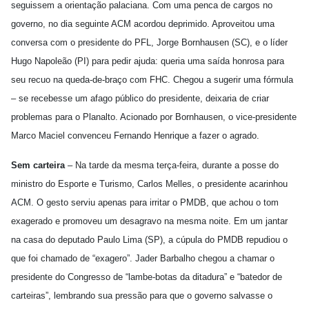
seguissem a orientação palaciana. Com uma penca de cargos no
governo, no dia seguinte ACM acordou deprimido. Aproveitou uma
conversa com o presidente do PFL, Jorge Bornhausen (SC), e o líder
Hugo Napoleão (PI) para pedir ajuda: queria uma saída honrosa para
seu recuo na queda-de-braço com FHC. Chegou a sugerir uma fórmula
– se recebesse um afago público do presidente, deixaria de criar
problemas para o Planalto. Acionado por Bornhausen, o vice-presidente
Marco Maciel convenceu Fernando Henrique a fazer o agrado.
Sem carteira
– Na tarde da mesma terça-feira, durante a posse do
ministro do Esporte e Turismo, Carlos Melles, o presidente acarinhou
ACM. O gesto serviu apenas para irritar o PMDB, que achou o tom
exagerado e promoveu um desagravo na mesma noite. Em um jantar
na casa do deputado Paulo Lima (SP), a cúpula do PMDB repudiou o
que foi chamado de “exagero”. Jader Barbalho chegou a chamar o
presidente do Congresso de “lambe-botas da ditadura” e “batedor de
carteiras”, lembrando sua pressão para que o governo salvasse o