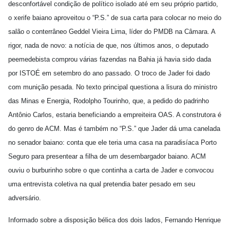
desconfortável condição de político isolado até em seu próprio partido,
o xerife baiano aproveitou o “P.S.” de sua carta para colocar no meio do
salão o conterrâneo Geddel Vieira Lima, líder do PMDB na Câmara. A
rigor, nada de novo: a notícia de que, nos últimos anos, o deputado
peemedebista comprou várias fazendas na Bahia já havia sido dada
por ISTOÉ em setembro do ano passado. O troco de Jader foi dado
com munição pesada. No texto principal questiona a lisura do ministro
das Minas e Energia, Rodolpho Tourinho, que, a pedido do padrinho
Antônio Carlos, estaria beneficiando a empreiteira OAS. A construtora é
do genro de ACM. Mas é também no “P.S.” que Jader dá uma canelada
no senador baiano: conta que ele teria uma casa na paradisíaca Porto
Seguro para presentear a filha de um desembargador baiano. ACM
ouviu o burburinho sobre o que continha a carta de Jader e convocou
uma entrevista coletiva na qual pretendia bater pesado em seu
adversário.
Informado sobre a disposição bélica dos dois lados, Fernando Henrique