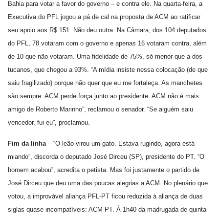
Bahia para votar a favor do governo – e contra ele. Na quarta-feira, a
Executiva do PFL jogou a pá de cal na proposta de ACM ao ratificar
seu apoio aos R$ 151. Não deu outra. Na Câmara, dos 104 deputados
do PFL, 78 votaram com o governo e apenas 16 votaram contra, além
de 10 que não votaram. Uma fidelidade de 75%, só menor que a dos
tucanos, que chegou a 93%. “A mídia insiste nessa colocação (de que
saiu fragilizado) porque não quer que eu me fortaleça. As manchetes
são sempre: ACM perde força junto ao presidente. ACM não é mais
amigo de Roberto Marinho”, reclamou o senador. “Se alguém saiu
vencedor, fui eu”, proclamou.
Fim da linha
– “O leão virou um gato. Estava rugindo, agora está
miando”, discorda o deputado José Dirceu (SP), presidente do PT. “O
homem acabou”, acredita o petista. Mas foi justamente o partido de
José Dirceu que deu uma das poucas alegrias a ACM. No plenário que
votou, a improvável aliança PFL-PT ficou reduzida à aliança de duas
siglas quase incompatíveis: ACM-PT. À 1h40 da madrugada de quinta-