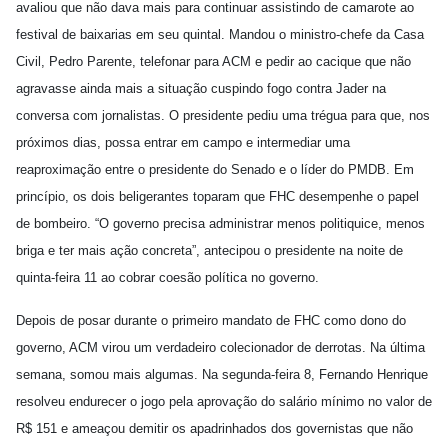
avaliou que não dava mais para continuar assistindo de camarote ao
festival de baixarias em seu quintal. Mandou o ministro-chefe da Casa
Civil, Pedro Parente, telefonar para ACM e pedir ao cacique que não
agravasse ainda mais a situação cuspindo fogo contra Jader na
conversa com jornalistas. O presidente pediu uma trégua para que, nos
próximos dias, possa entrar em campo e intermediar uma
reaproximação entre o presidente do Senado e o líder do PMDB. Em
princípio, os dois beligerantes toparam que FHC desempenhe o papel
de bombeiro. “O governo precisa administrar menos politiquice, menos
briga e ter mais ação concreta”, antecipou o presidente na noite de
quinta-feira 11 ao cobrar coesão política no governo.
Depois de posar durante o primeiro mandato de FHC como dono do
governo, ACM virou um verdadeiro colecionador de derrotas. Na última
semana, somou mais algumas. Na segunda-feira 8, Fernando Henrique
resolveu endurecer o jogo pela aprovação do salário mínimo no valor de
R$ 151 e ameaçou demitir os apadrinhados dos governistas que não