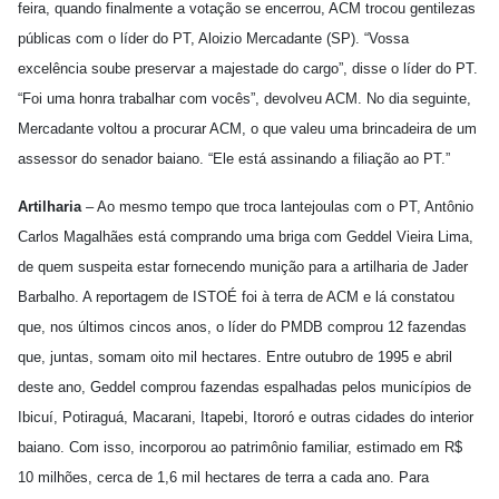
feira, quando finalmente a votação se encerrou, ACM trocou gentilezas
públicas com o líder do PT, Aloizio Mercadante (SP). “Vossa
excelência soube preservar a majestade do cargo”, disse o líder do PT.
“Foi uma honra trabalhar com vocês”, devolveu ACM. No dia seguinte,
Mercadante voltou a procurar ACM, o que valeu uma brincadeira de um
assessor do senador baiano. “Ele está assinando a filiação ao PT.”
Artilharia
– Ao mesmo tempo que troca lantejoulas com o PT, Antônio
Carlos Magalhães está comprando uma briga com Geddel Vieira Lima,
de quem suspeita estar fornecendo munição para a artilharia de Jader
Barbalho. A reportagem de ISTOÉ foi à terra de ACM e lá constatou
que, nos últimos cincos anos, o líder do PMDB comprou 12 fazendas
que, juntas, somam oito mil hectares. Entre outubro de 1995 e abril
deste ano, Geddel comprou fazendas espalhadas pelos municípios de
Ibicuí, Potiraguá, Macarani, Itapebi, Itororó e outras cidades do interior
baiano. Com isso, incorporou ao patrimônio familiar, estimado em R$
10 milhões, cerca de 1,6 mil hectares de terra a cada ano. Para