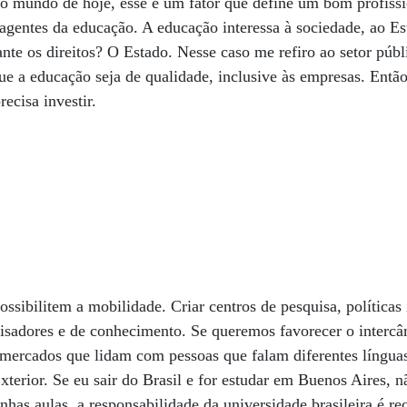
o mundo de hoje, esse é um fator que define um bom profiss
s agentes da educação. A educação interessa à sociedade, ao Es
nte os direitos? O Estado. Nesse caso me refiro ao setor púb
ue a educação seja de qualidade, inclusive às empresas. Então
recisa investir.
ssibilitem a mobilidade. Criar centros de pesquisa, políticas 
uisadores e de conhecimento. Se queremos favorecer o intercâm
 mercados que lidam com pessoas que falam diferentes língua
xterior. Se eu sair do Brasil e for estudar em Buenos Aires, 
nhas aulas, a responsabilidade da universidade brasileira é re