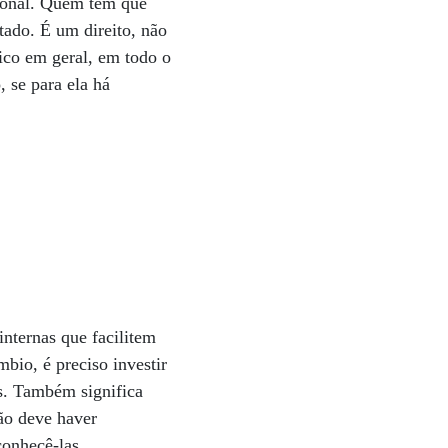
ional. Quem tem que
tado. É um direito, não
lico em geral, em todo o
, se para ela há
internas que facilitem
bio, é preciso investir
s. Também significa
não deve haver
conhecê-las.