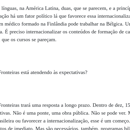
ínguas, na América Latina, duas, que se parecem, e a princí
ção há um fator político lá que favorece essa internacionaliz
m médico formado na Finlândia pode trabalhar na Bélgica. U
. É preciso internacionalizar os conteúdos de formação de ca
a que os cursos se pareçam.
onteiras está atendendo às expectativas?
onteiras trará uma resposta a longo prazo. Dentro de dez, 1
ativas. Não é uma ponte, uma obra pública. Não se pode ver. M
sileira ou favorecer a internacionalização, esse é um começo.
stos de imediato. Mas são necessários, também, programas bil