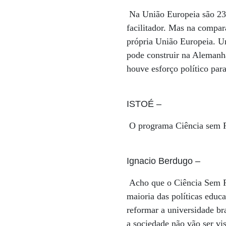
Na União Europeia são 23 l
facilitador. Mas na compara
própria União Europeia. U
pode construir na Alemanha
houve esforço político par
ISTOÉ
–
O programa Ciência sem Fr
Ignacio Berdugo
–
Acho que o Ciência Sem Fr
maioria das políticas educ
reformar a universidade bra
a sociedade não vão ser vi