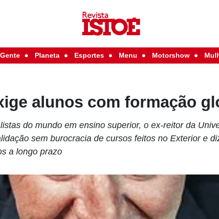
Gente
Planeta
Esportes
Menu
Motorshow
Mul
ige alunos com formação gl
istas do mundo em ensino superior, o ex-reitor da Univ
idação sem burocracia de cursos feitos no Exterior e d
os a longo prazo