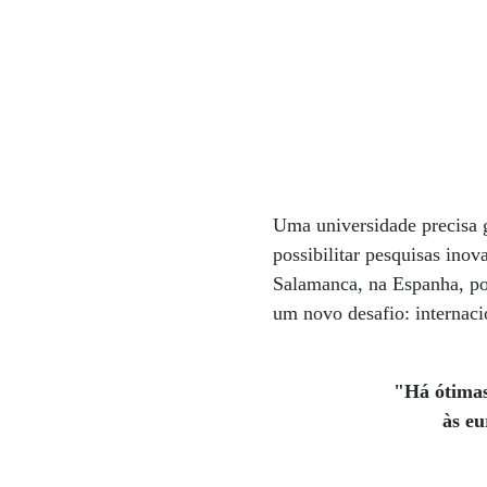
Uma universidade precisa g
possibilitar pesquisas ino
Salamanca, na Espanha, por
um novo desafio: internaci
"Há ótimas
às eu