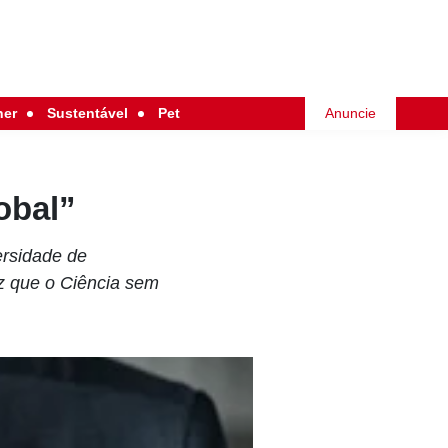
her
Sustentável
Pet
Anuncie
obal”
ersidade de
iz que o Ciência sem