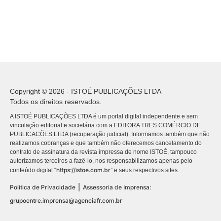
Copyright © 2026 - ISTOÉ PUBLICAÇÕES LTDA
Todos os direitos reservados.
A ISTOÉ PUBLICAÇÕES LTDA é um portal digital independente e sem
vinculação editorial e societária com a EDITORA TRES COMÉRCIO DE
PUBLICACÕES LTDA (recuperação judicial). Informamos também que não
realizamos cobranças e que também não oferecemos cancelamento do
contrato de assinatura da revista impressa de nome ISTOÉ, tampouco
autorizamos terceiros a fazê-lo, nos responsabilizamos apenas pelo
https://istoe.com.br
conteúdo digital “
” e seus respectivos sites.
|
Política de Privacidade
Assessoria de Imprensa:
grupoentre.imprensa@agenciafr.com.br