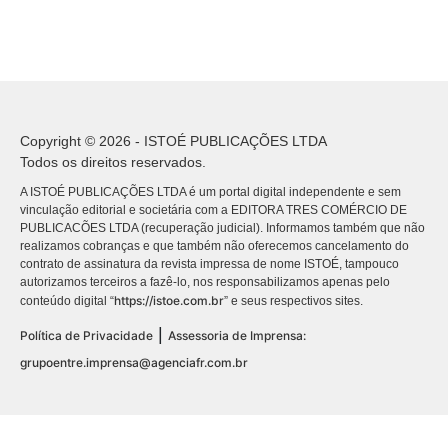
Copyright © 2026 - ISTOÉ PUBLICAÇÕES LTDA
Todos os direitos reservados.
A ISTOÉ PUBLICAÇÕES LTDA é um portal digital independente e sem
vinculação editorial e societária com a EDITORA TRES COMÉRCIO DE
PUBLICACÕES LTDA (recuperação judicial). Informamos também que não
realizamos cobranças e que também não oferecemos cancelamento do
contrato de assinatura da revista impressa de nome ISTOÉ, tampouco
autorizamos terceiros a fazê-lo, nos responsabilizamos apenas pelo
https://istoe.com.br
conteúdo digital “
” e seus respectivos sites.
|
Política de Privacidade
Assessoria de Imprensa:
grupoentre.imprensa@agenciafr.com.br