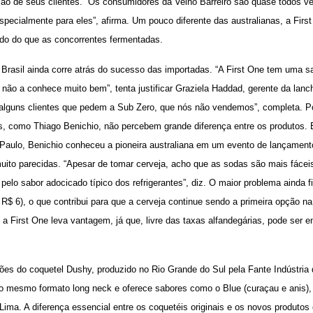
ão de seus clientes. “Os consumidores da Velho Barreiro são quase todos v
pecialmente para eles”, afirma. Um pouco diferente das australianas, a Firs
o do que as concorrentes fermentadas.
o Brasil ainda corre atrás do sucesso das importadas. “A First One tem uma s
 não a conhece muito bem”, tenta justificar Graziela Haddad, gerente da lanc
lguns clientes que pedem a Sub Zero, que nós não vendemos”, completa. Por
, como Thiago Benichio, não percebem grande diferença entre os produtos. 
aulo, Benichio conheceu a pioneira australiana em um evento de lançament
uito parecidas. “Apesar de tomar cerveja, acho que as sodas são mais fáceis
 pelo sabor adocicado típico dos refrigerantes”, diz. O maior problema ainda 
 R$ 6), o que contribui para que a cerveja continue sendo a primeira opção na
a First One leva vantagem, já que, livre das taxas alfandegárias, pode ser 
rsões do coquetel Dushy, produzido no Rio Grande do Sul pela Fante Indústri
 o mesmo formato long neck e oferece sabores como o Blue (curaçau e anis), 
Lima. A diferença essencial entre os coquetéis originais e os novos produtos