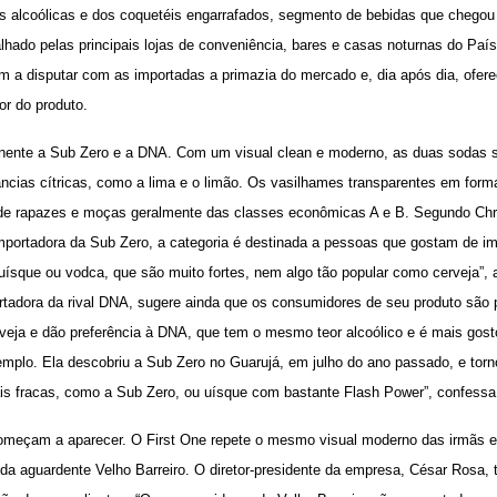
s alcoólicas e dos coquetéis engarrafados, segmento de bebidas que chegou d
hado pelas principais lojas de conveniência, bares e casas noturnas do País
 a disputar com as importadas a primazia do mercado e, dia após dia, ofe
or do produto.
inente a Sub Zero e a DNA. Com um visual clean e moderno, as duas sodas s
cias cítricas, como a lima e o limão. Os vasilhames transparentes em form
de rapazes e moças geralmente das classes econômicas A e B. Segundo Chri
mportadora da Sub Zero, a categoria é destinada a pessoas que gostam de im
ísque ou vodca, que são muito fortes, nem algo tão popular como cerveja”, a
portadora da rival DNA, sugere ainda que os consumidores de seu produto são
veja e dão preferência à DNA, que tem o mesmo teor alcoólico e é mais gos
emplo. Ela descobriu a Sub Zero no Guarujá, em julho do ano passado, e torn
ais fracas, como a Sub Zero, ou uísque com bastante Flash Power”, confessa
 começam a aparecer. O First One repete o mesmo visual moderno das irmãs es
a aguardente Velho Barreiro. O diretor-presidente da empresa, César Rosa, tr