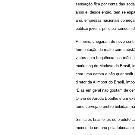
sensação fica por conta das soda
anos e, desde então, tem se espal
ano, empresas nacionais começam
público jovem, principal consumid
Primeiro, chegaram do novo cont
fermentação de malte com substân
vistos com frequência nas mãos 
marketing da Madasa do Brasil, i
com uma garota e não quer pedir u
diretor da Alimport do Brasil, im
“Elas em geral não gostam de cer
Olívia de Arruda Botelho é um ex
tomo cerveja e prefiro bebidas m
Similares brasileiros do produto
menos de um ano pela fabricante d