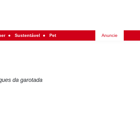
her
Sustentável
Pet
Anuncie
nques da garotada