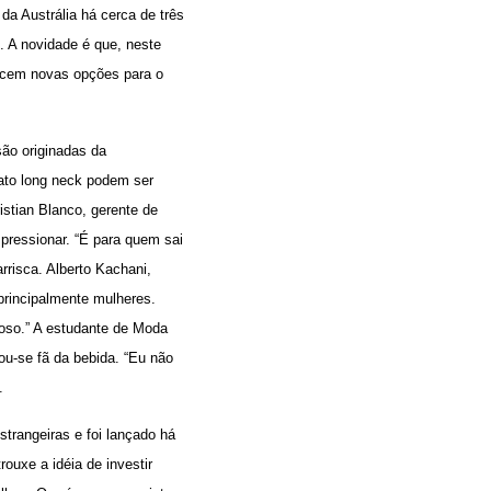
a Austrália há cerca de três
. A novidade é que, neste
recem novas opções para o
ão originadas da
ato long neck podem ser
stian Blanco, gerente de
pressionar. “É para quem sai
rrisca. Alberto Kachani,
 principalmente mulheres.
toso.” A estudante de Moda
ou-se fã da bebida. “Eu não
.
trangeiras e foi lançado há
ouxe a idéia de investir