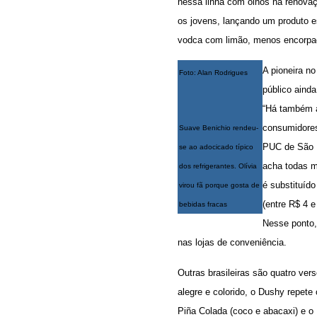
nessa linha com olhos na renovaç
os jovens, lançando um produto es
vodca com limão, menos encorpad
A pioneira n
Foto: Alan Rodrigues
público ainda
“Há também a
consumidores
Suave Benichio rendeu-
PUC de São P
se ao adocicado típico
acha todas m
dos refrigerantes. Olívia
é substituído
virou fã porque gosta de
(entre R$ 4 e
bebidas fracas
Nesse ponto, 
nas lojas de conveniência.
Outras brasileiras são quatro ve
alegre e colorido, o Dushy repete
Piña Colada (coco e abacaxi) e o 