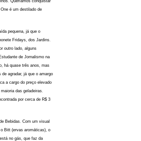
elhos. Queríamos conquistar
t One é um destilado de
aída pequena, já que o
honete Fridays, dos Jardins.
 outro lado, alguns
Estudante de Jornalismo na
o, há quase três anos, mas
 de agradar, já que o amargo
fica a cargo do preço elevado
 maioria das geladeiras.
encontrada por cerca de R$ 3
a de Bebidas. Com um visual
o Bitt (ervas aromáticas), o
 está no gás, que faz da