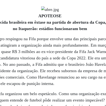
APOTEOSE
cida brasileira em êxtase na partida de abertura da Copa
no Itaquerão: estádios funcionaram bem
ro respingou na Fifa porque envolve uma das principais parce
s atingiram a organização ainda mais profundamente. Em març
quase R$ 3 milhões ao ex-vice-presidente da Fifa Jack War
candidatura vitoriosa do país a sede da Copa 2022. Ele era 
o. No ano passado, a Fifa admitiu que o brasileiro João Have
sidente da organização. Ele recebeu subornos da empresa de 
ões comerciais. Como Havelange renunciou ao seu cargo na en
 ele escapou de punição interna.
ifa organizou um belo espetáculo. Como uma organização ex
quem entende de futebol pôde realizar um evento impecável? 