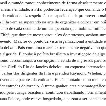
Brasil o mundo tomou conhecimento de forma absolutamente cr
esma entidade, a Fifa, poderosa federação que comanda o b
 da entidade diz respeito à sua capacidade de promover o mai
a Fifa vem se superando na arte de organizar e colocar em prá
mento de cada detalhe de um campeonato que mobiliza milhõe
Fifa”, que durante meses virou alvo de protestos, acabou sur
evento. Mas, se do ponto de vista organizacional a entidade
ifa deixa o País com uma marca extremamente negativa no que
 é gerida. E coube à polícia brasileira a investigação de alg
como desconfiança: a corrupção na venda de ingressos para o
ícia Civil do Rio de Janeiro debelou um esquema internaciona
as barbas dos dirigentes da Fifa e prendeu Raymond Whelan, 
 venda de pacotes da entidade. Ele é apontado como o elo ent
der entradas do torneio. A trama ganhou ares cinematográfic
ido pela Justiça brasileira, continuou trabalhando normalmente
ana Palace, onde estava hospedado, e passou a ser considera