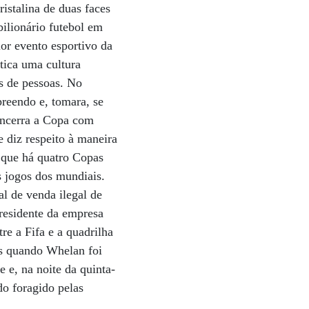
istalina de duas faces
ilionário futebol em
or evento esportivo da
tica uma cultura
s de pessoas. No
preendo e, tomara, se
 encerra a Copa com
 diz respeito à maneira
o que há quatro Copas
s jogos dos mundiais.
l de venda ilegal de
presidente da empresa
re a Fifa e a quadrilha
os quando Whelan foi
 e, na noite da quinta-
do foragido pelas