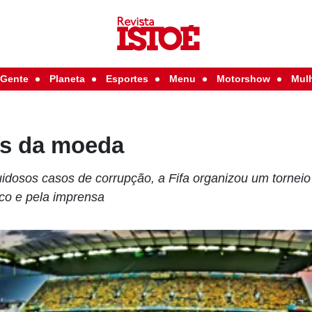
Gente
Planeta
Esportes
Menu
Motorshow
Mul
os da moeda
osos casos de corrupção, a Fifa organizou um torneio
co e pela imprensa