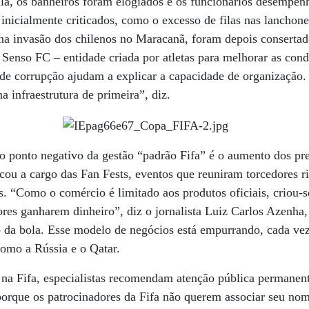
la, os banheiros foram elogiados e os funcionários desempen
inicialmente criticados, como o excesso de filas nas lanchone
 na invasão dos chilenos no Maracanã, foram depois consertad
nso FC – entidade criada por atletas para melhorar as cond
s de corrupção ajudam a explicar a capacidade de organizaçã
 infraestrutura de primeira”, diz.
o ponto negativo da gestão “padrão Fifa” é o aumento dos pre
ficou a cargo das Fan Fests, eventos que reuniram torcedores r
s. “Como o comércio é limitado aos produtos oficiais, criou
ores ganharem dinheiro”, diz o jornalista Luiz Carlos Azenha,
 da bola. Esse modelo de negócios está empurrando, cada vez
como a Rússia e o Qatar.
 na Fifa, especialistas recomendam atenção pública permanen
orque os patrocinadores da Fifa não querem associar seu nom