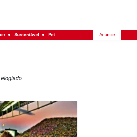
her
Sustentável
Pet
Anuncie
 elogiado