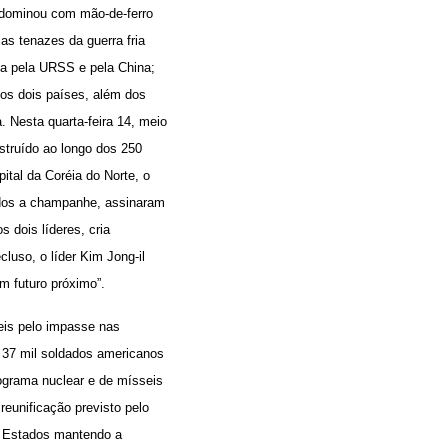
a dominou com mão-de-ferro
as tenazes da guerra fria
da pela URSS e pela China;
 os dois países, além dos
 Nesta quarta-feira 14, meio
nstruído ao longo dos 250
ital da Coréia do Norte, o
gados a champanhe, assinaram
 dois líderes, cria
cluso, o líder Kim Jong-il
m futuro próximo”.
eis pelo impasse nas
e 37 mil soldados americanos
rograma nuclear e de mísseis
eunificação previsto pelo
s Estados mantendo a