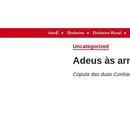
IstoÉ
Dinheiro
Dinheiro Rural
Uncategorized
Adeus às a
Cúpula das duas Coréias