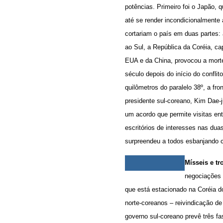
potências. Primeiro foi o Japão,
até se render incondicionalmente 
cortariam o país em duas partes:
ao Sul, a República da Coréia, ca
EUA e da China, provocou a morte
século depois do início do confli
quilômetros do paralelo 38º, a fr
presidente sul-coreano, Kim Dae-j
um acordo que permite visitas ent
escritórios de interesses nas duas
surpreendeu a todos esbanjando co
Mísseis e tr
negociações 
que está estacionado na Coréia d
norte-coreanos – reivindicação d
governo sul-coreano prevê três f