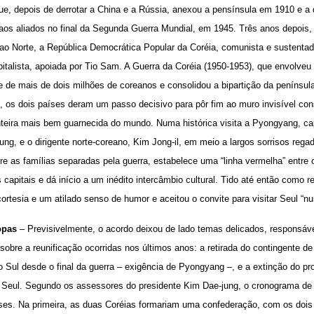
 que, depois de derrotar a China e a Rússia, anexou a pensínsula em 1910 e 
aos aliados no final da Segunda Guerra Mundial, em 1945. Três anos depois, 
 ao Norte, a República Democrática Popular da Coréia, comunista e sustenta
pitalista, apoiada por Tio Sam. A Guerra da Coréia (1950-1953), que envolveu
 de mais de dois milhões de coreanos e consolidou a bipartição da península.
to, os dois países deram um passo decisivo para pôr fim ao muro invisível co
onteira mais bem guarnecida do mundo. Numa histórica visita a Pyongyang, cap
ung, e o dirigente norte-coreano, Kim Jong-il, em meio a largos sorrisos re
re as famílias separadas pela guerra, estabelece uma “linha vermelha” entre os
 capitais e dá início a um inédito intercâmbio cultural. Tido até então como re
rtesia e um atilado senso de humor e aceitou o convite para visitar Seul “nu
opas
– Previsivelmente, o acordo deixou de lado temas delicados, responsáv
sobre a reunificação ocorridas nos últimos anos: a retirada do contingente d
o Sul desde o final da guerra – exigência de Pyongyang –, e a extinção do p
e Seul. Segundo os assessores do presidente Kim Dae-jung, o cronograma de r
ases. Na primeira, as duas Coréias formariam uma confederação, com os doi