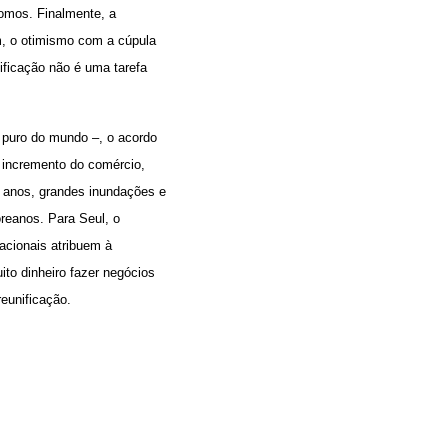
omos. Finalmente, a
m, o otimismo com a cúpula
ificação não é uma tarefa
 puro do mundo –, o acordo
e incremento do comércio,
o anos, grandes inundações e
reanos. Para Seul, o
nacionais atribuem à
to dinheiro fazer negócios
reunificação.