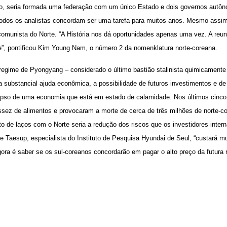
 seria formada uma federação com um único Estado e dois governos autôn
 todos os analistas concordam ser uma tarefa para muitos anos. Mesmo assi
 comunista do Norte. “A História nos dá oportunidades apenas uma vez. A reun
te”, pontificou Kim Young Nam, o número 2 da nomenklatura norte-coreana.
regime de Pyongyang – considerado o último bastião stalinista quimicamente
a substancial ajuda econômica, a possibilidade de futuros investimentos e d
lapso de uma economia que está em estado de calamidade. Nos últimos cinc
sez de alimentos e provocaram a morte de cerca de três milhões de norte-co
nto de laços com o Norte seria a redução dos riscos que os investidores inter
 Taesup, especialista do Instituto de Pesquisa Hyundai de Seul, “custará mui
gora é saber se os sul-coreanos concordarão em pagar o alto preço da futura 