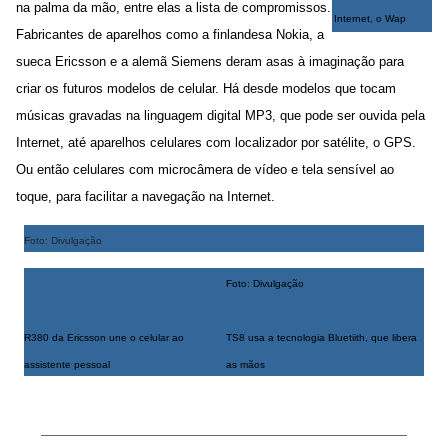
na palma da mão, entre elas a lista de compromissos.
Internet, o Wap
Fabricantes de aparelhos como a finlandesa Nokia, a
sueca Ericsson e a alemã Siemens deram asas à imaginação para
criar os futuros modelos de celular. Há desde modelos que tocam
músicas gravadas na linguagem digital MP3, que pode ser ouvida pela
Internet, até aparelhos celulares com localizador por satélite, o GPS.
Ou então celulares com microcâmera de vídeo e tela sensível ao
toque, para facilitar a navegação na Internet.
Foto: Divulgação
Foto: Divulgação
R380 da Ericsson une o celular ao
TS8 usa a tecnologia Bluetiith, que libera
assistente pessoal
as mãos