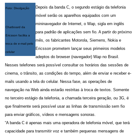
Depois da banda C, o segundo estágio da telefonia
Foto: Divulgação
móvel serão os aparelhos equipados com um
mininavegador de Internet, o Wap, sigla em inglês
Chatboard da
para padrão de aplicações sem fio. A partir do próximo
Ericsson facilita a
mês, os fabricantes Motorola, Siemens, Nokia e
troca de e-mail pelo
Ericsson prometem lançar seus primeiros modelos
celular
adeptos do browser (navegador) Wap no Brasil.
Nesses telefones será possível consultar os horários das sessões de
cinema, o trânsito, as condições do tempo, além de enviar e receber e-
mails usando a tela do celular. Nessa fase, as operações de
navegação na Web ainda estarão restritas à troca de textos. Somente
no terceiro estágio da telefonia, a chamada terceira geração, ou 3G, é
que finalmente será possível usar as linhas de transmissão sem fio
para enviar gráficos, vídeos e mensagens sonoras.
“A banda C é apenas mais uma operadora de telefonia móvel, que terá
capacidade para transmitir voz e também pequenas mensagens de