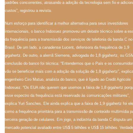
padrões concorrentes, atrasando a adoção da tecnologia sem fio e adicio
custos”, registrou a revista.
Num esforço para identificar a melhor alternativa para seus investidores
internacionais, o banco Indosuez promoveu um debate técnico sobre a es
da frequência para a transmissão dos serviços de telefonia da banda C no
Brasil. De um lado, a canadense Lucent, defensora da frequência de 1,9
gigahertz. De outro, a alemã Siemens, advogada do 1,8 gigahertz, ou GS
conclusão do banco foi técnica: “Entendemos que o País e os consumido
vão se beneficiar mais com a adoção da solução de 1,8 gigahertz”, explic
engenheiro Ciro Matuo, analista do banco, que é ligado ao Credit Agricole
Indosuez. “Os EUA não querem que usemos a faixa de 1,8 gigahertz porqu
esse espectro da frequência está reservado às comunicações militares”,
explica Yuri Sanches. Ele ainda explica que a faixa de 1,9 gigahertz foi ele
como a frequência prioritária para a transmissão de conteúdo multimídia p
terceira geração de celulares. Em jogo, a indústria da banda C disputa um
mercado potencial avaliado entre US$ 5 bilhões e US$ 15 bilhões. Verdade