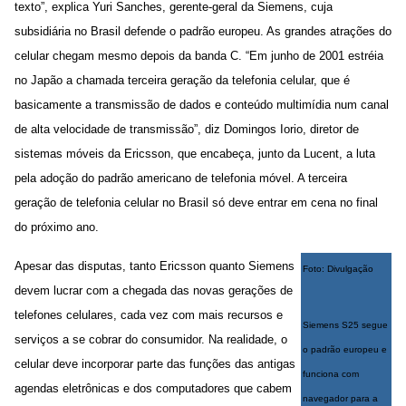
texto”, explica Yuri Sanches, gerente-geral da Siemens, cuja
subsidiária no Brasil defende o padrão europeu. As grandes atrações do
celular chegam mesmo depois da banda C. “Em junho de 2001 estréia
no Japão a chamada terceira geração da telefonia celular, que é
basicamente a transmissão de dados e conteúdo multimídia num canal
de alta velocidade de transmissão”, diz Domingos Iorio, diretor de
sistemas móveis da Ericsson, que encabeça, junto da Lucent, a luta
pela adoção do padrão americano de telefonia móvel. A terceira
geração de telefonia celular no Brasil só deve entrar em cena no final
do próximo ano.
Apesar das disputas, tanto Ericsson quanto Siemens
Foto: Divulgação
devem lucrar com a chegada das novas gerações de
telefones celulares, cada vez com mais recursos e
Siemens S25 segue
serviços a se cobrar do consumidor. Na realidade, o
o padrão europeu e
celular deve incorporar parte das funções das antigas
funciona com
agendas eletrônicas e dos computadores que cabem
navegador para a