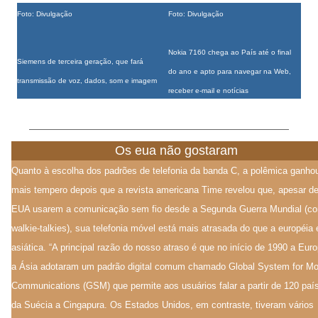
Foto: Divulgação
Foto: Divulgação
Nokia 7160 chega ao País até o final
Siemens de terceira geração, que fará
do ano e apto para navegar na Web,
transmissão de voz, dados, som e imagem
receber e-mail e notícias
Os eua não gostaram
Quanto à escolha dos padrões de telefonia da banda C, a polêmica ganho
mais tempero depois que a revista americana Time revelou que, apesar d
EUA usarem a comunicação sem fio desde a Segunda Guerra Mundial (c
walkie-talkies), sua telefonia móvel está mais atrasada do que a européia 
asiática. “A principal razão do nosso atraso é que no início de 1990 a Eur
a Ásia adotaram um padrão digital comum chamado Global System for Mo
Communications (GSM) que permite aos usuários falar a partir de 120 paí
da Suécia a Cingapura. Os Estados Unidos, em contraste, tiveram vários