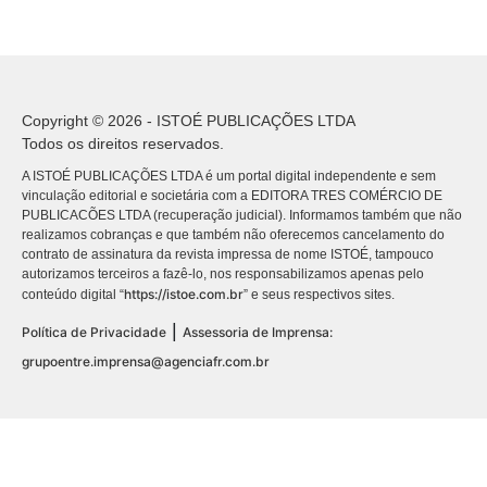
Copyright © 2026 - ISTOÉ PUBLICAÇÕES LTDA
Todos os direitos reservados.
A ISTOÉ PUBLICAÇÕES LTDA é um portal digital independente e sem
vinculação editorial e societária com a EDITORA TRES COMÉRCIO DE
PUBLICACÕES LTDA (recuperação judicial). Informamos também que não
realizamos cobranças e que também não oferecemos cancelamento do
contrato de assinatura da revista impressa de nome ISTOÉ, tampouco
autorizamos terceiros a fazê-lo, nos responsabilizamos apenas pelo
https://istoe.com.br
conteúdo digital “
” e seus respectivos sites.
|
Política de Privacidade
Assessoria de Imprensa:
grupoentre.imprensa@agenciafr.com.br