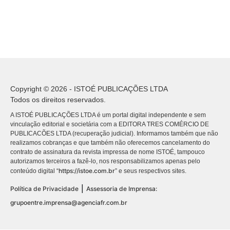
Copyright © 2026 - ISTOÉ PUBLICAÇÕES LTDA
Todos os direitos reservados.
A ISTOÉ PUBLICAÇÕES LTDA é um portal digital independente e sem
vinculação editorial e societária com a EDITORA TRES COMÉRCIO DE
PUBLICACÕES LTDA (recuperação judicial). Informamos também que não
realizamos cobranças e que também não oferecemos cancelamento do
contrato de assinatura da revista impressa de nome ISTOÉ, tampouco
autorizamos terceiros a fazê-lo, nos responsabilizamos apenas pelo
https://istoe.com.br
conteúdo digital “
” e seus respectivos sites.
|
Política de Privacidade
Assessoria de Imprensa:
grupoentre.imprensa@agenciafr.com.br