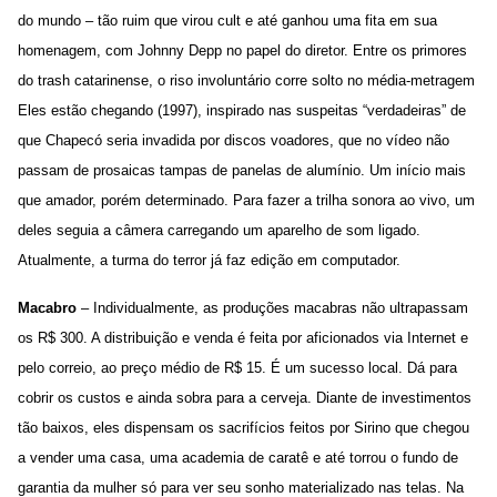
do mundo – tão ruim que virou cult e até ganhou uma fita em sua
homenagem, com Johnny Depp no papel do diretor. Entre os primores
do trash catarinense, o riso involuntário corre solto no média-metragem
Eles estão chegando (1997), inspirado nas suspeitas “verdadeiras” de
que Chapecó seria invadida por discos voadores, que no vídeo não
passam de prosaicas tampas de panelas de alumínio. Um início mais
que amador, porém determinado. Para fazer a trilha sonora ao vivo, um
deles seguia a câmera carregando um aparelho de som ligado.
Atualmente, a turma do terror já faz edição em computador.
Macabro
– Individualmente, as produções macabras não ultrapassam
os R$ 300. A distribuição e venda é feita por aficionados via Internet e
pelo correio, ao preço médio de R$ 15. É um sucesso local. Dá para
cobrir os custos e ainda sobra para a cerveja. Diante de investimentos
tão baixos, eles dispensam os sacrifícios feitos por Sirino que chegou
a vender uma casa, uma academia de caratê e até torrou o fundo de
garantia da mulher só para ver seu sonho materializado nas telas. Na