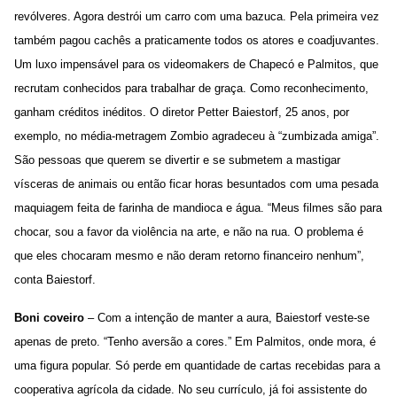
revólveres. Agora destrói um carro com uma bazuca. Pela primeira vez
também pagou cachês a praticamente todos os atores e coadjuvantes.
Um luxo impensável para os videomakers de Chapecó e Palmitos, que
recrutam conhecidos para trabalhar de graça. Como reconhecimento,
ganham créditos inéditos. O diretor Petter Baiestorf, 25 anos, por
exemplo, no média-metragem Zombio agradeceu à “zumbizada amiga”.
São pessoas que querem se divertir e se submetem a mastigar
vísceras de animais ou então ficar horas besuntados com uma pesada
maquiagem feita de farinha de mandioca e água. “Meus filmes são para
chocar, sou a favor da violência na arte, e não na rua. O problema é
que eles chocaram mesmo e não deram retorno financeiro nenhum”,
conta Baiestorf.
Boni coveiro
– Com a intenção de manter a aura, Baiestorf veste-se
apenas de preto. “Tenho aversão a cores.” Em Palmitos, onde mora, é
uma figura popular. Só perde em quantidade de cartas recebidas para a
cooperativa agrícola da cidade. No seu currículo, já foi assistente do