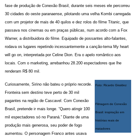
fase de produção de Conexão Brasil, durante seis meses ele percorreu
30 cidades do oeste paranaense, pilotando uma velha Kombi carregada
com um projetor de mais de 40 quilos e dez rolos do filme Titanic, que
passava nos cinemas ou em praças públicas, num acordo com a Fox
Warner, a distribuidora do filme. Equipado de possantes alto-falantes,
rodava os lugares repetindo incessantemente a canção-tema My heart
will go on, interpretada por Celine Dion. Era o apelo romântico aos
locais. Com o marketing, arrebanhou 28.200 espectadores que lhe
renderam R$ 80 mil.
Curiosamente, Sirino não bateu o próprio recorde.
Foto: Ricardo Giraldez
Fronteira sem destino teve perto de 30 mil
pagantes na região de Cascavel. Com Conexão
Filmagem de Conexão
Brasil, pretende ir mais longe. “Quero atingir 100
Brasil: inspiração em
mil espectadores só no Paraná.” Diante de uma
histórias reais de
produção mais generosa, seu poder de fogo
matadores
aumentou. O personagem Franco antes usava