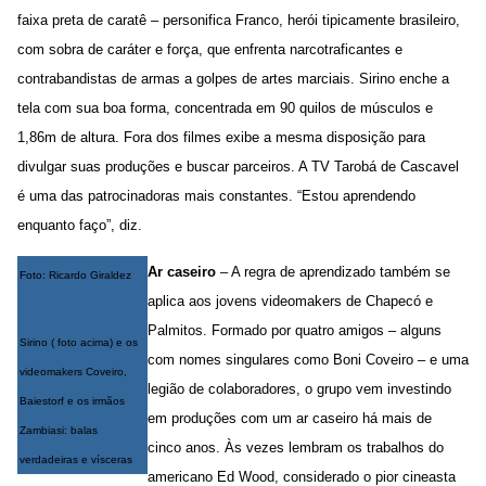
faixa preta de caratê – personifica Franco, herói tipicamente brasileiro,
com sobra de caráter e força, que enfrenta narcotraficantes e
contrabandistas de armas a golpes de artes marciais. Sirino enche a
tela com sua boa forma, concentrada em 90 quilos de músculos e
1,86m de altura. Fora dos filmes exibe a mesma disposição para
divulgar suas produções e buscar parceiros. A TV Tarobá de Cascavel
é uma das patrocinadoras mais constantes. “Estou aprendendo
enquanto faço”, diz.
Ar caseiro
– A regra de aprendizado também se
Foto: Ricardo Giraldez
aplica aos jovens videomakers de Chapecó e
Palmitos. Formado por quatro amigos – alguns
Sirino ( foto acima) e os
com nomes singulares como Boni Coveiro – e uma
videomakers Coveiro,
legião de colaboradores, o grupo vem investindo
Baiestorf e os irmãos
em produções com um ar caseiro há mais de
Zambiasi: balas
cinco anos. Às vezes lembram os trabalhos do
verdadeiras e vísceras
americano Ed Wood, considerado o pior cineasta