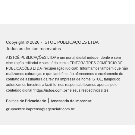
Copyright © 2026 - ISTOÉ PUBLICAÇÕES LTDA
Todos os direitos reservados.
A ISTOÉ PUBLICAÇÕES LTDA é um portal digital independente e sem
vinculação editorial e societária com a EDITORA TRES COMÉRCIO DE
PUBLICACÕES LTDA (recuperação judicial). Informamos também que não
realizamos cobranças e que também não oferecemos cancelamento do
contrato de assinatura da revista impressa de nome ISTOÉ, tampouco
autorizamos terceiros a fazê-lo, nos responsabilizamos apenas pelo
https://istoe.com.br
conteúdo digital “
” e seus respectivos sites.
|
Política de Privacidade
Assessoria de Imprensa:
grupoentre.imprensa@agenciafr.com.br