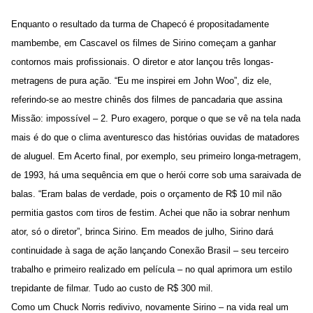
Enquanto o resultado da turma de Chapecó é propositadamente
mambembe, em Cascavel os filmes de Sirino começam a ganhar
contornos mais profissionais. O diretor e ator lançou três longas-
metragens de pura ação. “Eu me inspirei em John Woo”, diz ele,
referindo-se ao mestre chinês dos filmes de pancadaria que assina
Missão: impossível – 2. Puro exagero, porque o que se vê na tela nada
mais é do que o clima aventuresco das histórias ouvidas de matadores
de aluguel. Em Acerto final, por exemplo, seu primeiro longa-metragem,
de 1993, há uma sequência em que o herói corre sob uma saraivada de
balas. “Eram balas de verdade, pois o orçamento de R$ 10 mil não
permitia gastos com tiros de festim. Achei que não ia sobrar nenhum
ator, só o diretor”, brinca Sirino. Em meados de julho, Sirino dará
continuidade à saga de ação lançando Conexão Brasil – seu terceiro
trabalho e primeiro realizado em película – no qual aprimora um estilo
trepidante de filmar. Tudo ao custo de R$ 300 mil.
Como um Chuck Norris redivivo, novamente Sirino – na vida real um