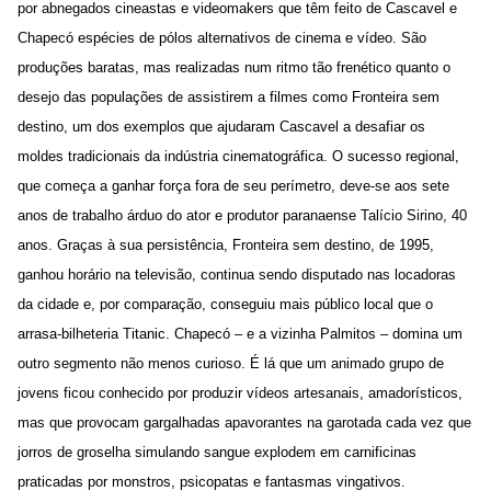
por abnegados cineastas e videomakers que têm feito de Cascavel e
Chapecó espécies de pólos alternativos de cinema e vídeo. São
produções baratas, mas realizadas num ritmo tão frenético quanto o
desejo das populações de assistirem a filmes como Fronteira sem
destino, um dos exemplos que ajudaram Cascavel a desafiar os
moldes tradicionais da indústria cinematográfica. O sucesso regional,
que começa a ganhar força fora de seu perímetro, deve-se aos sete
anos de trabalho árduo do ator e produtor paranaense Talício Sirino, 40
anos. Graças à sua persistência, Fronteira sem destino, de 1995,
ganhou horário na televisão, continua sendo disputado nas locadoras
da cidade e, por comparação, conseguiu mais público local que o
arrasa-bilheteria Titanic. Chapecó – e a vizinha Palmitos – domina um
outro segmento não menos curioso. É lá que um animado grupo de
jovens ficou conhecido por produzir vídeos artesanais, amadorísticos,
mas que provocam gargalhadas apavorantes na garotada cada vez que
jorros de groselha simulando sangue explodem em carnificinas
praticadas por monstros, psicopatas e fantasmas vingativos.