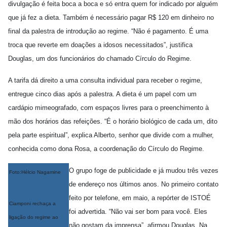
divulgação é feita boca a boca e só entra quem for indicado por alguém
que já fez a dieta. Também é necessário pagar R$ 120 em dinheiro no
final da palestra de introdução ao regime. “Não é pagamento. É uma
troca que reverte em doações a idosos necessitados”, justifica
Douglas, um dos funcionários do chamado Círculo do Regime.
A tarifa dá direito a uma consulta individual para receber o regime,
entregue cinco dias após a palestra. A dieta é um papel com um
cardápio mimeografado, com espaços livres para o preenchimento à
mão dos horários das refeições. “É o horário biológico de cada um, dito
pela parte espiritual”, explica Alberto, senhor que divide com a mulher,
conhecida como dona Rosa, a coordenação do Círculo do Regime.
O grupo foge de publicidade e já mudou três vezes
Foto:Hélcio Nagamine
de endereço nos últimos anos. No primeiro contato
feito por telefone, em maio, a repórter de ISTOÉ
Ciamponi rechaça a
foi advertida. “Não vai ser bom para você. Eles
ligação do regime ao
não gostam da imprensa”, afirmou Douglas. Na