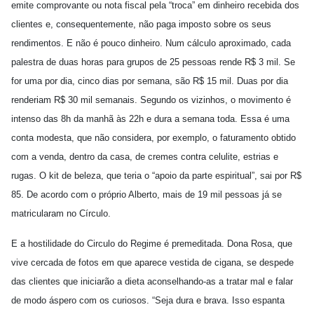
emite comprovante ou nota fiscal pela “troca” em dinheiro recebida dos
clientes e, consequentemente, não paga imposto sobre os seus
rendimentos. E não é pouco dinheiro. Num cálculo aproximado, cada
palestra de duas horas para grupos de 25 pessoas rende R$ 3 mil. Se
for uma por dia, cinco dias por semana, são R$ 15 mil. Duas por dia
renderiam R$ 30 mil semanais. Segundo os vizinhos, o movimento é
intenso das 8h da manhã às 22h e dura a semana toda. Essa é uma
conta modesta, que não considera, por exemplo, o faturamento obtido
com a venda, dentro da casa, de cremes contra celulite, estrias e
rugas. O kit de beleza, que teria o “apoio da parte espiritual”, sai por R$
85. De acordo com o próprio Alberto, mais de 19 mil pessoas já se
matricularam no Círculo.
E a hostilidade do Circulo do Regime é premeditada. Dona Rosa, que
vive cercada de fotos em que aparece vestida de cigana, se despede
das clientes que iniciarão a dieta aconselhando-as a tratar mal e falar
de modo áspero com os curiosos. “Seja dura e brava. Isso espanta