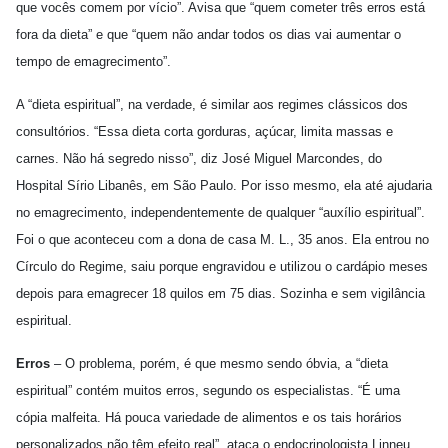
que vocês comem por vício”. Avisa que “quem cometer três erros está
fora da dieta” e que “quem não andar todos os dias vai aumentar o
tempo de emagrecimento”.
A “dieta espiritual”, na verdade, é similar aos regimes clássicos dos
consultórios. “Essa dieta corta gorduras, açúcar, limita massas e
carnes. Não há segredo nisso”, diz José Miguel Marcondes, do
Hospital Sírio Libanês, em São Paulo. Por isso mesmo, ela até ajudaria
no emagrecimento, independentemente de qualquer “auxílio espiritual”.
Foi o que aconteceu com a dona de casa M. L., 35 anos. Ela entrou no
Círculo do Regime, saiu porque engravidou e utilizou o cardápio meses
depois para emagrecer 18 quilos em 75 dias. Sozinha e sem vigilância
espiritual.
Erros
– O problema, porém, é que mesmo sendo óbvia, a “dieta
espiritual” contém muitos erros, segundo os especialistas. “É uma
cópia malfeita. Há pouca variedade de alimentos e os tais horários
personalizados não têm efeito real”, ataca o endocrinologista Linneu