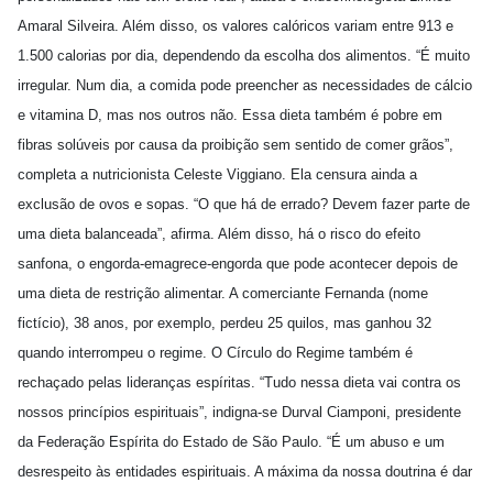
Amaral Silveira. Além disso, os valores calóricos variam entre 913 e
1.500 calorias por dia, dependendo da escolha dos alimentos. “É muito
irregular. Num dia, a comida pode preencher as necessidades de cálcio
e vitamina D, mas nos outros não. Essa dieta também é pobre em
fibras solúveis por causa da proibição sem sentido de comer grãos”,
completa a nutricionista Celeste Viggiano. Ela censura ainda a
exclusão de ovos e sopas. “O que há de errado? Devem fazer parte de
uma dieta balanceada”, afirma. Além disso, há o risco do efeito
sanfona, o engorda-emagrece-engorda que pode acontecer depois de
uma dieta de restrição alimentar. A comerciante Fernanda (nome
fictício), 38 anos, por exemplo, perdeu 25 quilos, mas ganhou 32
quando interrompeu o regime. O Círculo do Regime também é
rechaçado pelas lideranças espíritas. “Tudo nessa dieta vai contra os
nossos princípios espirituais”, indigna-se Durval Ciamponi, presidente
da Federação Espírita do Estado de São Paulo. “É um abuso e um
desrespeito às entidades espirituais. A máxima da nossa doutrina é dar