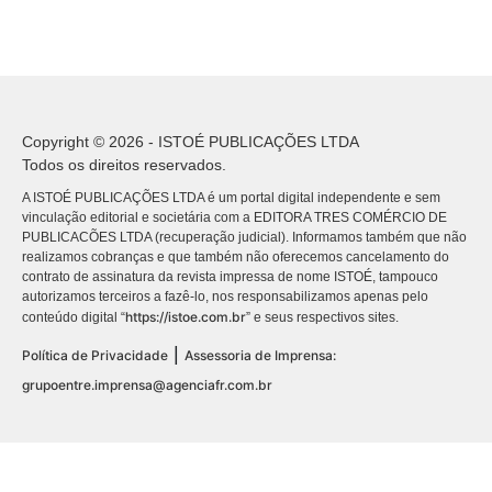
Copyright © 2026 - ISTOÉ PUBLICAÇÕES LTDA
Todos os direitos reservados.
A ISTOÉ PUBLICAÇÕES LTDA é um portal digital independente e sem
vinculação editorial e societária com a EDITORA TRES COMÉRCIO DE
PUBLICACÕES LTDA (recuperação judicial). Informamos também que não
realizamos cobranças e que também não oferecemos cancelamento do
contrato de assinatura da revista impressa de nome ISTOÉ, tampouco
autorizamos terceiros a fazê-lo, nos responsabilizamos apenas pelo
https://istoe.com.br
conteúdo digital “
” e seus respectivos sites.
|
Política de Privacidade
Assessoria de Imprensa:
grupoentre.imprensa@agenciafr.com.br