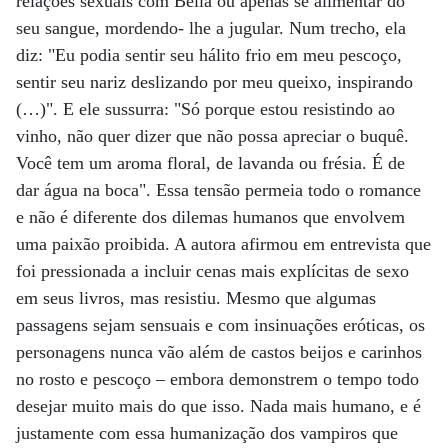
relações sexuais com Bella ou apenas se alimentar do
seu sangue, mordendo- lhe a jugular. Num trecho, ela
diz: "Eu podia sentir seu hálito frio em meu pescoço,
sentir seu nariz deslizando por meu queixo, inspirando
(…)". E ele sussurra: "Só porque estou resistindo ao
vinho, não quer dizer que não possa apreciar o buquê.
Você tem um aroma floral, de lavanda ou frésia. É de
dar água na boca". Essa tensão permeia todo o romance
e não é diferente dos dilemas humanos que envolvem
uma paixão proibida. A autora afirmou em entrevista que
foi pressionada a incluir cenas mais explícitas de sexo
em seus livros, mas resistiu. Mesmo que algumas
passagens sejam sensuais e com insinuações eróticas, os
personagens nunca vão além de castos beijos e carinhos
no rosto e pescoço – embora demonstrem o tempo todo
desejar muito mais do que isso. Nada mais humano, e é
justamente com essa humanização dos vampiros que