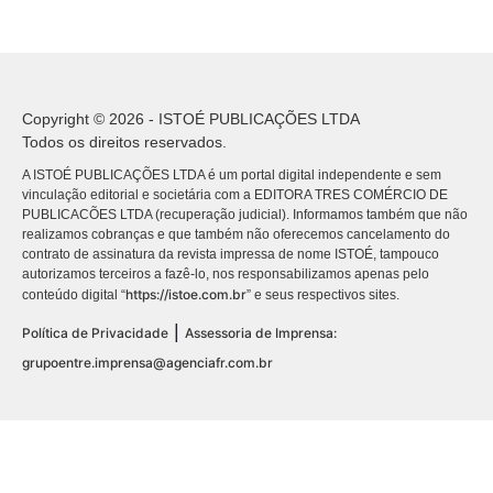
Copyright © 2026 - ISTOÉ PUBLICAÇÕES LTDA
Todos os direitos reservados.
A ISTOÉ PUBLICAÇÕES LTDA é um portal digital independente e sem
vinculação editorial e societária com a EDITORA TRES COMÉRCIO DE
PUBLICACÕES LTDA (recuperação judicial). Informamos também que não
realizamos cobranças e que também não oferecemos cancelamento do
contrato de assinatura da revista impressa de nome ISTOÉ, tampouco
autorizamos terceiros a fazê-lo, nos responsabilizamos apenas pelo
https://istoe.com.br
conteúdo digital “
” e seus respectivos sites.
|
Política de Privacidade
Assessoria de Imprensa:
grupoentre.imprensa@agenciafr.com.br