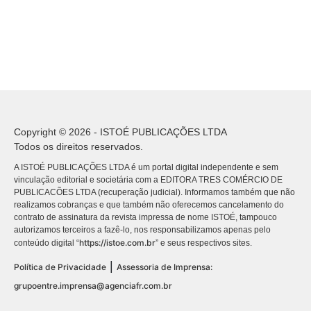
Copyright © 2026 - ISTOÉ PUBLICAÇÕES LTDA
Todos os direitos reservados.
A ISTOÉ PUBLICAÇÕES LTDA é um portal digital independente e sem
vinculação editorial e societária com a EDITORA TRES COMÉRCIO DE
PUBLICACÕES LTDA (recuperação judicial). Informamos também que não
realizamos cobranças e que também não oferecemos cancelamento do
contrato de assinatura da revista impressa de nome ISTOÉ, tampouco
autorizamos terceiros a fazê-lo, nos responsabilizamos apenas pelo
https://istoe.com.br
conteúdo digital “
” e seus respectivos sites.
|
Política de Privacidade
Assessoria de Imprensa:
grupoentre.imprensa@agenciafr.com.br