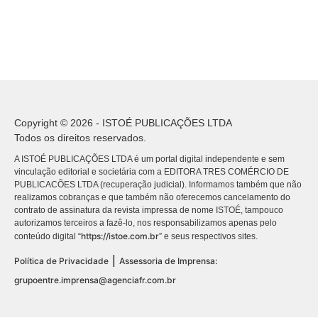
Copyright © 2026 - ISTOÉ PUBLICAÇÕES LTDA
Todos os direitos reservados.
A ISTOÉ PUBLICAÇÕES LTDA é um portal digital independente e sem
vinculação editorial e societária com a EDITORA TRES COMÉRCIO DE
PUBLICACÕES LTDA (recuperação judicial). Informamos também que não
realizamos cobranças e que também não oferecemos cancelamento do
contrato de assinatura da revista impressa de nome ISTOÉ, tampouco
autorizamos terceiros a fazê-lo, nos responsabilizamos apenas pelo
https://istoe.com.br
conteúdo digital “
” e seus respectivos sites.
|
Política de Privacidade
Assessoria de Imprensa:
grupoentre.imprensa@agenciafr.com.br