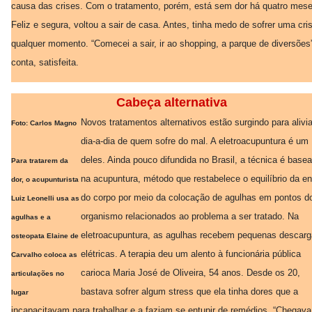
causa das crises. Com o tratamento, porém, está sem dor há quatro mese
Feliz e segura, voltou a sair de casa. Antes, tinha medo de sofrer uma cri
qualquer momento. “Comecei a sair, ir ao shopping, a parque de diversões
conta, satisfeita.
Cabeça alternativa
Novos tratamentos alternativos estão surgindo para alivia
Foto: Carlos Magno
dia-a-dia de quem sofre do mal. A eletroacupuntura é um
deles. Ainda pouco difundida no Brasil, a técnica é base
Para tratarem da
na acupuntura, método que restabelece o equilíbrio da en
dor, o acupunturista
do corpo por meio da colocação de agulhas em pontos d
Luiz Leonelli usa as
organismo relacionados ao problema a ser tratado. Na
agulhas e a
eletroacupuntura, as agulhas recebem pequenas descar
osteopata Elaine de
elétricas. A terapia deu um alento à funcionária pública
Carvalho coloca as
carioca Maria José de Oliveira, 54 anos. Desde os 20,
articulações no
bastava sofrer algum stress que ela tinha dores que a
lugar
incapacitavam para trabalhar e a faziam se entupir de remédios. “Chegava