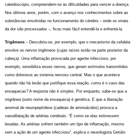
caleidoscópio, compreendem-se as dificuldades para vencer a doença.
Nos últimos anos, porém, com o avanço nos conhecimentos sobre as
substâncias envolvidas no funcionamento do cérebro – onde os sinais
da dor são processados –, ficou mais fácil entendê-la e enfrentá-la.
Trigêmeos
– Descobriu-se, por exemplo, que o mecanismo da cefaléia
envolve os nervos trigêmeos (cujas raízes estão na parte posterior da
cabeça). Uma inflamação provocada por agente infeccioso, por
exemplo, sensibiliza esses nervos, que geram estímulos transmitidos
como dolorosos ao sistema nervoso central. Mas o que acontece
quando não há lesão que justifique essa reação, como é o caso das
enxaquecas? A resposta não é simples. Por enquanto, sabe-se que a
migrânea (outro nome da enxaqueca) é genética. E que a liberação
anormal de neuropeptídeos (cadeias de aminoácidos) provoca a
vasodilatação de artérias cerebrais. “É como se elas estivessem
lesadas. As artérias sofrem também um tipo de inflamação, mesmo
sem a ação de um agente infeccioso”, explica o neurologista Getúlio