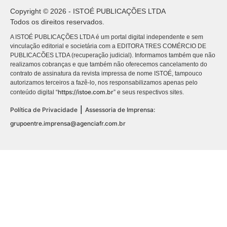
Copyright © 2026 - ISTOÉ PUBLICAÇÕES LTDA
Todos os direitos reservados.
A ISTOÉ PUBLICAÇÕES LTDA é um portal digital independente e sem
vinculação editorial e societária com a EDITORA TRES COMÉRCIO DE
PUBLICACÕES LTDA (recuperação judicial). Informamos também que não
realizamos cobranças e que também não oferecemos cancelamento do
contrato de assinatura da revista impressa de nome ISTOÉ, tampouco
autorizamos terceiros a fazê-lo, nos responsabilizamos apenas pelo
https://istoe.com.br
conteúdo digital “
” e seus respectivos sites.
|
Política de Privacidade
Assessoria de Imprensa:
grupoentre.imprensa@agenciafr.com.br