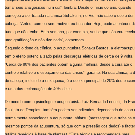
tomar seis analgésicos num dia”, lembra. Desde o início do ano, quando
começou a ser tratada na clínica Sohaku-in, no Rio, não sabe o que é dor
cabeça. “Antes, com ou sem motivo, eu tinha dor. Hoje, pode acontecer d
tudo que não tenho. Esta semana, por exemplo, soube que não vou receb
uma gratificação e não tive nada”, comemora.
Segundo o dono da clínica, o acupunturista Sohaku Bastos, a eletroacupu
tem o efeito potencializado pelas descargas elétricas de cerca de 9 volts.
“Cerca de 80% dos pacientes obtêm alguma melhora, desde a cura até o
controle relativo e o espaçamento das crises”, garante. Na sua clínica, a d
de cabeça, incluindo a enxaqueca, é a queixa principal de 20% dos pacien
e uma das reclamações de 40% deles.
De acordo com o psicólogo e acupunturista Luiz Bernardo Leonelli, da Esc
Paulista de Terapias, também podem ser indicados, dependendo do caso 
normalmente associadas a acupuntura, shiatsu (massagem que trabalha 
mesmos pontos da acupuntura, só que com a pressão dos dedos) e fitoter
(utiliza remédios à base de plantas). “Esta técnica é recomendada para