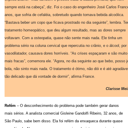
sempre está na cabeça”, diz. Foi o caso do engenheiro José Carlos Franc
anos, que sofria de cefaléia, sobretudo quando tomava bebida alcoólica.
“Bastava beber um copo que ficava prostrado no dia seguinte”, lembra. Te
tratamento homeopático, que deu algum resultado, mas as dores sempre
voltavam. Com a osteopatia, quase não sente mais nada. Ele tinha um
problema sério na coluna cervical que repercutia no crânio, e o álcool, por 
vasodilatador, causava dores horríveis. “As crises espaçaram e são muito
mais fracas”, comemora ele. “Agora, no dia seguinte ao que bebo, posso j
bola, não sinto mais nada. O tratamento é ótimo, não dói e é até agradáve
tão delicado que dá vontade de dormir”, afirma France.
Clarisse Mei
Refém
– O desconhecimento do problema pode também gerar danos
mais sérios. A analista comercial Gisleine Gandolfi Ribeiro, 32 anos, de
São Paulo, sabe bem disso. Ela foi refém da enxaqueca durante quase