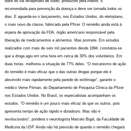
base do sal divalproato de sódio, produzido pela Abbott. É
recomendada para prevenção da doença e deve ser tomada todos os
dias. E aguarda-se o lançamento, nos Estados Unidos, do eletriptano,
o mais novo da classe, fabricado pela Pfizer. O remédio ainda está à
espera de aprovação da FDA, órgão americano responsável pela
liberação de medicamentos e alimentos. Mas promete. Em estudos
realizados com mais de seis mil pacientes desde 1994, constatou-se
que a droga agiu em uma hora em cerca de 30% dos voluntários. Em
duas horas, melhorou a situação de 77% deles. “O mecanismo de ação
do remédio é mais eficaz que o das outras drogas porque ele é
absorvido mais rapidamente pela parede do estômago”, garante o
médico Verne Pitman, do Departamento de Pesquisa Clínica da Pfizer
nos Estados Unidos. No Brasil, os especialistas acompanham os
estudos. “O remédio é um pouco mais eficaz do que os outros, pois
apresenta tempo de ação rápido e duradouro. Mas não é
revolucionário”, pondera o neurologista Marcelo Bigal, da Faculdade de
Medicina da USP. Ainda não há previsão de quando o remédio chegará