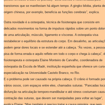
transtornos que se manifestam há algum tempo. A gingko biloba, planta d
origem chinesa, por exemplo, beneficia as funções cerebrais”, explica.
Outra novidade é a osteopatia, técnica de fisioterapia que consiste em
delicados movimentos na forma de impulsos rápidos sobre um ponto dolor
de uma articulação, músculo, ligamento e vísceras. A osteopatia visa
restabelecer o equilíbrio da estrutura do corpo. Em desalinho, as articulaç
podem gerar dores locais e se estender até a cabeça. “Às vezes, a pesso
pisa de forma errada e aquilo reflete em todo o corpo e chega à cabeça”, d
fisioterapeuta e osteopata Elaine Monteiro de Carvalho, coordenadora de
osteopatia da Escola de Madri, instituição espanhola que oferece um curs
especialização na Universidade Castelo Branco, no Rio.
E o problema pode ser causado na própria cabeça. O crânio é formado por
vários ossos, com espaços entre eles, chamados suturas. “Pancadas loca
disfunção na articulação temporo-mandibular e até stress costumam caus
contração das suturas, que devem ser manipuladas para voltar ao lugar”,
explica Elaine. “Mas também é preciso tratar a causa primária, que nem