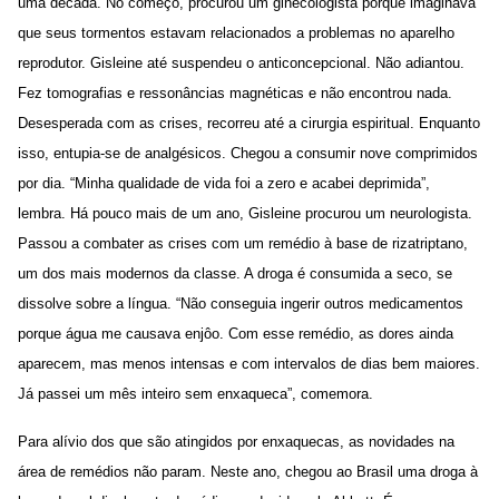
uma década. No começo, procurou um ginecologista porque imaginava
que seus tormentos estavam relacionados a problemas no aparelho
reprodutor. Gisleine até suspendeu o anticoncepcional. Não adiantou.
Fez tomografias e ressonâncias magnéticas e não encontrou nada.
Desesperada com as crises, recorreu até a cirurgia espiritual. Enquanto
isso, entupia-se de analgésicos. Chegou a consumir nove comprimidos
por dia. “Minha qualidade de vida foi a zero e acabei deprimida”,
lembra. Há pouco mais de um ano, Gisleine procurou um neurologista.
Passou a combater as crises com um remédio à base de rizatriptano,
um dos mais modernos da classe. A droga é consumida a seco, se
dissolve sobre a língua. “Não conseguia ingerir outros medicamentos
porque água me causava enjôo. Com esse remédio, as dores ainda
aparecem, mas menos intensas e com intervalos de dias bem maiores.
Já passei um mês inteiro sem enxaqueca”, comemora.
Para alívio dos que são atingidos por enxaquecas, as novidades na
área de remédios não param. Neste ano, chegou ao Brasil uma droga à