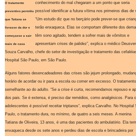
conhecimento do mal chegaram a um ponto que seria
O tratamento
possível identificar a futura vítima nos primeiros dias de 
preventivo permitiu
“Um estudo diz que no berçário pode prever-se que crian
que Tatiana se
terão enxaqueca. Elas se comportam diferente dos dema
livrasse da dor e
têm sono agitado, tendem a sofrer mais de vômitos e
começasse a sair
apresentam crises de palidez”, explica o médico Deusven
mais de casa
Souza Carvalho, chefe do setor de investigação e tratamento das cefaléia
Hospital São Paulo, em São Paulo.
Alguns fatores desencadeadores das crises são jejum prolongado, mudan
horário de acordar ou ir para a escola ou comer em excesso. O tratamento
semelhante ao do adulto. “Se a crise é curta, recomendamos repouso e ap
dos pais. Se é extensa, é preciso dar remédios, como analgésicos. Para 
adolescentes é possível receitar triptanos”, explica Carvalho. No Hospital
Paulo, o tratamento dura, no mínimo, de quatro a seis meses. A menina
Tatiana de Oliveira, 13 anos, é uma das pacientes do ambulatório. Ela te
enxaqueca desde os sete anos e perdeu dias de escola e brincadeira por