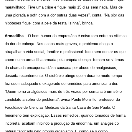
maravilhado. Tive uma crise e fiquei mais 15 dias sem nada. Mas dei
uma piorada e sofri com a dor outras duas vezes”, conta. “Na pior das
hipóteses fiquei com a pele da testa lisinha”, brinca.
Armadilha
– O bom humor do empresário é coisa rara entre as vítimas
da dor de cabeça. Nos casos mais graves, o problema chega a
atrapalhar a vida social, familiar e profissional. Isso sem contar os que
caem numa armadilha armada pela própria doença: tornam-se vítimas
da chamada enxaqueca diária causada por abuso de analgésicos,
descrita recentemente. O distúrbio atinge quem durante muito tempo
fez uso inadequado e exagerado de remédios para amenizar a dor.
“Quem toma analgésicos mais de três vezes por semana é um sério
candidato a sofrer do problema”, avisa Paulo Monzillo, professor da
Faculdade de Ciências Médicas da Santa Casa de São Paulo. O
fenômeno tem explicação. Esses remédios, quando tomados de forma
incorreta, acabam inibindo a produção da endorfina, um analgésico
natural fabricado pelo próprio organismo. É como se o corpo