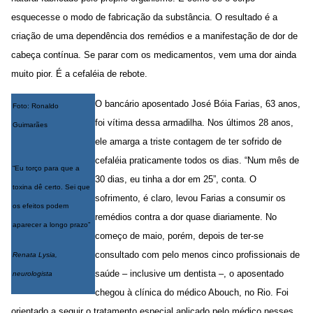
esquecesse o modo de fabricação da substância. O resultado é a
criação de uma dependência dos remédios e a manifestação de dor de
cabeça contínua. Se parar com os medicamentos, vem uma dor ainda
muito pior. É a cefaléia de rebote.
O bancário aposentado José Bóia Farias, 63 anos,
Foto: Ronaldo
foi vítima dessa armadilha. Nos últimos 28 anos,
Guimarães
ele amarga a triste contagem de ter sofrido de
cefaléia praticamente todos os dias. “Num mês de
“Eu torço para que a
30 dias, eu tinha a dor em 25”, conta. O
toxina dê certo. Sei que
sofrimento, é claro, levou Farias a consumir os
os efeitos podem
remédios contra a dor quase diariamente. No
aparecer a longo prazo”
começo de maio, porém, depois de ter-se
consultado com pelo menos cinco profissionais de
Renata Lysia,
saúde – inclusive um dentista –, o aposentado
neurologista
chegou à clínica do médico Abouch, no Rio. Foi
orientado a seguir o tratamento especial aplicado pelo médico nesses