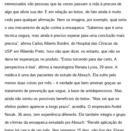
interessados são pessoas que às vezes passam a vida à procura de
algo que alivie sua dor. E em relação ao botox, de fato ainda é muito
cedo para qualquer afirmação. Nem se imagina, por exemplo, qual seria
o seu mecanismo de ação contra a enxaqueca. “Sabemos que é uma
técnica segura, mas ainda é preciso esperar para uma conclusão mais
precisa”, afirma Carlos Alberto Bordini, do Hospital das Clínicas da
USP em Ribeirão Preto. Isso não quer dizer, no entanto, que não se
deva ter esperanças no produto. “Estou torcendo para dar certo. A
perspectiva é boa”, afirma a neurologista Renata Lysia, 29 anos. A
médica é uma das pacientes do estudo de Abouch. Ela sofre pelo
menos duas crises por mês – é verdade que bem amenas graças ao
tratamento de prevenção que segue, à base de antidepressivos. Mas
ainda não sentiu os possíveis benefícios do botox. “Mas sei que os
efeitos podem aparecer a longo prazo”, acredita. O empresário André
Novak, 36 anos, tem experiência diferente. Ele também integra o grupo
de vítimas da enxaqueca estudado por Abouch. “Recebi aplicação do
botox há cerca de um mês. Nos primeiros 15 dias, não tive dor. Fiquei