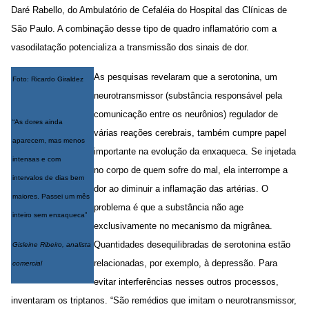
Daré Rabello, do Ambulatório de Cefaléia do Hospital das Clínicas de
São Paulo. A combinação desse tipo de quadro inflamatório com a
vasodilatação potencializa a transmissão dos sinais de dor.
As pesquisas revelaram que a serotonina, um
Foto: Ricardo Giraldez
neurotransmissor (substância responsável pela
comunicação entre os neurônios) regulador de
“As dores ainda
várias reações cerebrais, também cumpre papel
aparecem, mas menos
importante na evolução da enxaqueca. Se injetada
intensas e com
no corpo de quem sofre do mal, ela interrompe a
intervalos de dias bem
dor ao diminuir a inflamação das artérias. O
maiores. Passei um mês
problema é que a substância não age
inteiro sem enxaqueca”
exclusivamente no mecanismo da migrânea.
Quantidades desequilibradas de serotonina estão
Gisleine Ribeiro, analista
relacionadas, por exemplo, à depressão. Para
comercial
evitar interferências nesses outros processos,
inventaram os triptanos. “São remédios que imitam o neurotransmissor,