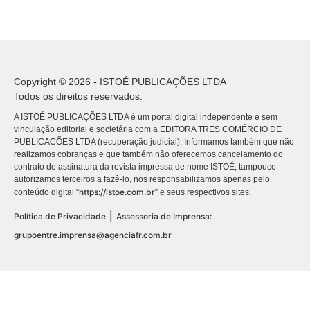
Copyright © 2026 - ISTOÉ PUBLICAÇÕES LTDA
Todos os direitos reservados.
A ISTOÉ PUBLICAÇÕES LTDA é um portal digital independente e sem
vinculação editorial e societária com a EDITORA TRES COMÉRCIO DE
PUBLICACÕES LTDA (recuperação judicial). Informamos também que não
realizamos cobranças e que também não oferecemos cancelamento do
contrato de assinatura da revista impressa de nome ISTOÉ, tampouco
autorizamos terceiros a fazê-lo, nos responsabilizamos apenas pelo
https://istoe.com.br
conteúdo digital “
” e seus respectivos sites.
|
Política de Privacidade
Assessoria de Imprensa:
grupoentre.imprensa@agenciafr.com.br