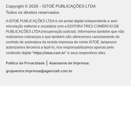
Copyright © 2026 - ISTOÉ PUBLICAÇÕES LTDA
Todos os direitos reservados.
A ISTOÉ PUBLICAÇÕES LTDA é um portal digital independente e sem
vinculação editorial e societária com a EDITORA TRES COMÉRCIO DE
PUBLICACÕES LTDA (recuperação judicial). Informamos também que não
realizamos cobranças e que também não oferecemos cancelamento do
contrato de assinatura da revista impressa de nome ISTOÉ, tampouco
autorizamos terceiros a fazê-lo, nos responsabilizamos apenas pelo
https://istoe.com.br
conteúdo digital “
” e seus respectivos sites.
|
Política de Privacidade
Assessoria de Imprensa:
grupoentre.imprensa@agenciafr.com.br