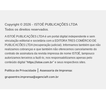
Copyright © 2026 - ISTOÉ PUBLICAÇÕES LTDA
Todos os direitos reservados.
A ISTOÉ PUBLICAÇÕES LTDA é um portal digital independente e sem
vinculação editorial e societária com a EDITORA TRES COMÉRCIO DE
PUBLICACÕES LTDA (recuperação judicial). Informamos também que não
realizamos cobranças e que também não oferecemos cancelamento do
contrato de assinatura da revista impressa de nome ISTOÉ, tampouco
autorizamos terceiros a fazê-lo, nos responsabilizamos apenas pelo
https://istoe.com.br
conteúdo digital “
” e seus respectivos sites.
|
Política de Privacidade
Assessoria de Imprensa:
grupoentre.imprensa@agenciafr.com.br