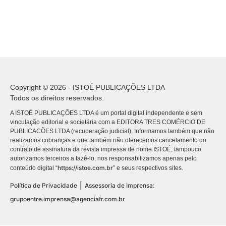
Copyright © 2026 - ISTOÉ PUBLICAÇÕES LTDA
Todos os direitos reservados.
A ISTOÉ PUBLICAÇÕES LTDA é um portal digital independente e sem
vinculação editorial e societária com a EDITORA TRES COMÉRCIO DE
PUBLICACÕES LTDA (recuperação judicial). Informamos também que não
realizamos cobranças e que também não oferecemos cancelamento do
contrato de assinatura da revista impressa de nome ISTOÉ, tampouco
autorizamos terceiros a fazê-lo, nos responsabilizamos apenas pelo
https://istoe.com.br
conteúdo digital “
” e seus respectivos sites.
|
Política de Privacidade
Assessoria de Imprensa:
grupoentre.imprensa@agenciafr.com.br