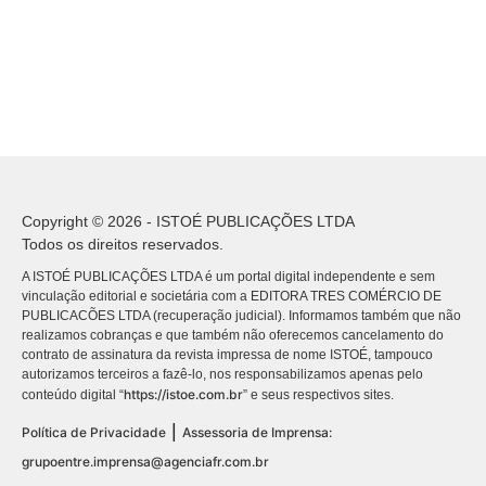
Copyright © 2026 - ISTOÉ PUBLICAÇÕES LTDA
Todos os direitos reservados.
A ISTOÉ PUBLICAÇÕES LTDA é um portal digital independente e sem
vinculação editorial e societária com a EDITORA TRES COMÉRCIO DE
PUBLICACÕES LTDA (recuperação judicial). Informamos também que não
realizamos cobranças e que também não oferecemos cancelamento do
contrato de assinatura da revista impressa de nome ISTOÉ, tampouco
autorizamos terceiros a fazê-lo, nos responsabilizamos apenas pelo
https://istoe.com.br
conteúdo digital “
” e seus respectivos sites.
|
Política de Privacidade
Assessoria de Imprensa:
grupoentre.imprensa@agenciafr.com.br