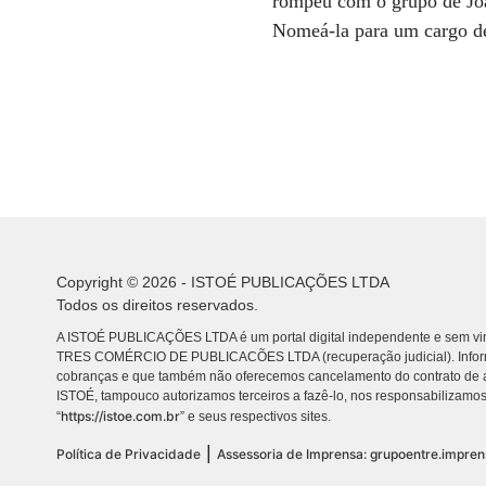
rompeu com o grupo de Joa
Nomeá-la para um cargo de
Copyright © 2026 - ISTOÉ PUBLICAÇÕES LTDA
Todos os direitos reservados.
A ISTOÉ PUBLICAÇÕES LTDA é um portal digital independente e sem vin
TRES COMÉRCIO DE PUBLICACÕES LTDA (recuperação judicial). Info
cobranças e que também não oferecemos cancelamento do contrato de a
ISTOÉ, tampouco autorizamos terceiros a fazê-lo, nos responsabilizamos
https://istoe.com.br
“
” e seus respectivos sites.
|
Política de Privacidade
Assessoria de Imprensa: grupoentre.impre