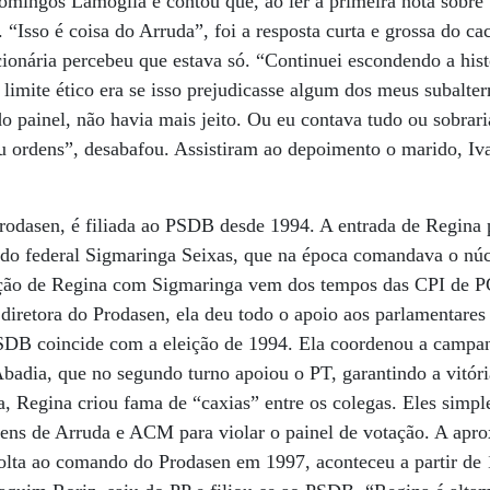
omingos Lamoglia e contou que, ao ler a primeira nota sobre
“Isso é coisa do Arruda”, foi a resposta curta e grossa do c
onária percebeu que estava só. “Continuei escondendo a hist
limite ético era se isso prejudicasse algum dos meus subalt
o painel, não havia mais jeito. Ou eu contava tudo ou sobrar
 ordens”, desabafou. Assistiram ao depoimento o marido, Iva
rodasen, é filiada ao PSDB desde 1994. A entrada de Regina p
ado federal Sigmaringa Seixas, que na época comandava o núc
gação de Regina com Sigmaringa vem dos tempos das CPI de P
retora do Prodasen, ela deu todo o apoio aos parlamentares 
SDB coincide com a eleição de 1994. Ela coordenou a campan
badia, que no segundo turno apoiou o PT, garantindo a vitór
, Regina criou fama de “caxias” entre os colegas. Eles simp
rdens de Arruda e ACM para violar o painel de votação. A ap
olta ao comando do Prodasen em 1997, aconteceu a partir de