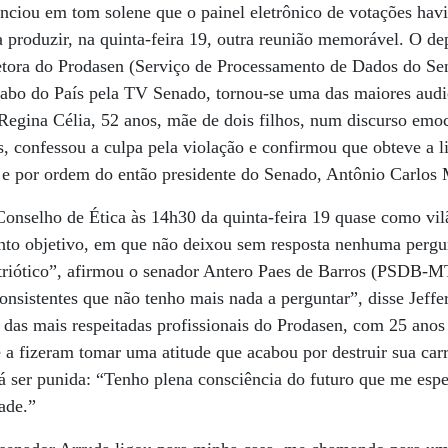
iou em tom solene que o painel eletrônico de votações havia
 produzir, na quinta-feira 19, outra reunião memorável. O d
retora do Prodasen (Serviço de Processamento de Dados do Sen
 cabo do País pela TV Senado, tornou-se uma das maiores audi
 Regina Célia, 52 anos, mãe de dois filhos, num discurso em
, confessou a culpa pela violação e confirmou que obteve a li
a e por ordem do então presidente do Senado, Antônio Carlo
onselho de Ética às 14h30 da quinta-feira 19 quase como vil
nto objetivo, em que não deixou sem resposta nenhuma pergun
atriótico”, afirmou o senador Antero Paes de Barros (PSDB-M
consistentes que não tenho mais nada a perguntar”, disse Jef
das mais respeitadas profissionais do Prodasen, com 25 anos 
 a fizeram tomar uma atitude que acabou por destruir sua carr
rá ser punida: “Tenho plena consciência do futuro que me es
ade.”