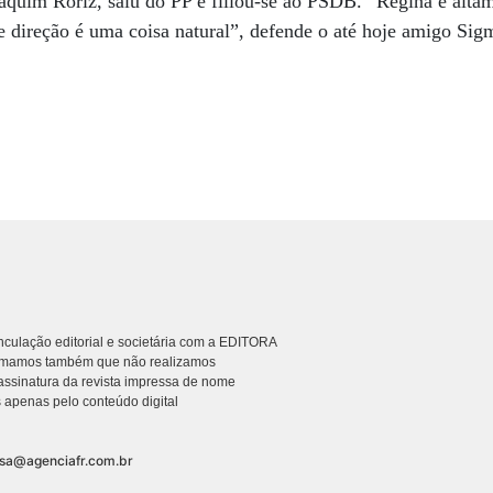
quim Roriz, saiu do PP e filiou-se ao PSDB. “Regina é altam
 direção é uma coisa natural”, defende o até hoje amigo Sig
culação editorial e societária com a EDITORA
rmamos também que não realizamos
ssinatura da revista impressa de nome
 apenas pelo conteúdo digital
nsa@agenciafr.com.br