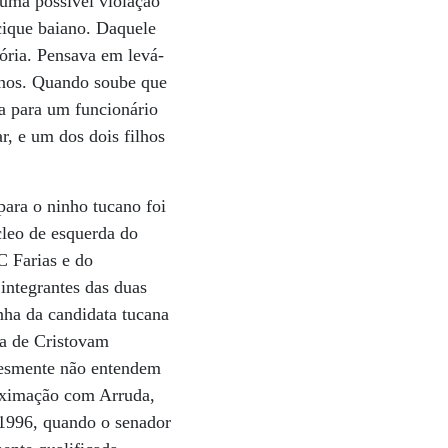
 uma possível violação
acique baiano. Daquele
ória. Pensava em levá-
ernos. Quando soube que
ia para um funcionário
r, e um dos dois filhos
ara o ninho tucano foi
leo de esquerda do
C Farias e do
integrantes das duas
ha da candidata tucana
ia de Cristovam
lesmente não entendem
roximação com Arruda,
 1996, quando o senador