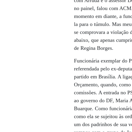
com Arruda e o assessor D
no painel, falou com ACM. 
momento em diante, a funci
la para o túmulo. Mas meu 
se comprovara a violação d
abaixo, que apenas cumpriu
de Regina Borges.
Funcionária exemplar do P
referendada pelo ex-deput
partido em Brasília. A li
Orçamento, quando, como di
comissões. A entrada no P
ao governo do DF, Maria A
Buarque. Como funcionária
como ela se sujeitou às o
um dos padrinhos de sua v