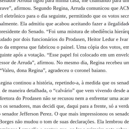
 senador Arruda ligou para minha casa, me chamando para uma
 grave”, afirmou. Segundo Regina, Arruda comunicou que AC
l eletrônico para o dia seguinte, permitindo que os votos sec
almente. Ela admitiu que acabou aceitando fazer a ilegalidade
residente do Senado. “Foi uma mistura de obediência hierárq
mudado por dois funcionários do Prodasen, Heitor Ledur e Ivar
co da empresa que fabricou o painel. Uma cópia dos votos, e
seguinte após a votação. “Esse papel foi colocado em um envel
essor de Arruda”, afirmou. No mesmo dia, Regina recebeu 
 “Valeu, dona Regina”, agradeceu o coronel baiano.
egina continou a história, repetindo-a, à medida que os sen
, de maneira detalhada, o “calvário” que vem vivendo desde 
x-diretora do Prodasen não se recusou nem a enfrentar uma a
m os senadores, mas decidi que, daqui para a frente, só a ver
o senador Jefferson Perez. O que mais impressionou os senado
 Borges não mudou o tom de suas declarações. Ela lembrou de