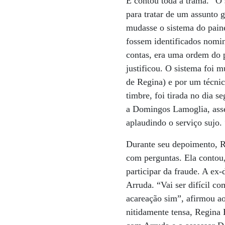
E contou toda a trama. “O
para tratar de um assunto
mudasse o sistema do paine
fossem identificados nomin
contas, era uma ordem do p
justificou. O sistema foi 
de Regina) e por um técni
timbre, foi tirada no dia 
a Domingos Lamoglia, ass
aplaudindo o serviço sujo.
Durante seu depoimento, R
com perguntas. Ela contou
participar da fraude. A e
Arruda. “Vai ser difícil co
acareação sim”, afirmou a
nitidamente tensa, Regina