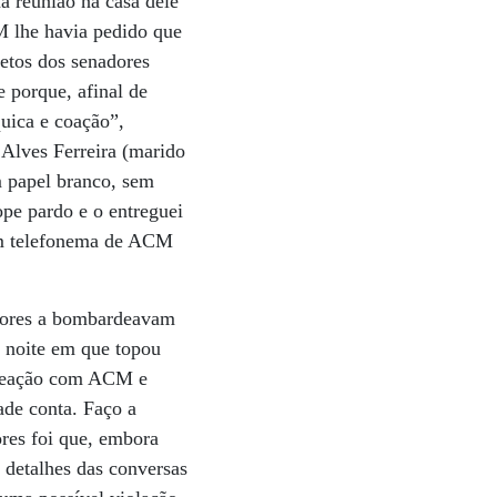
 reunião na casa dele
M lhe havia pedido que
retos dos senadores
 porque, afinal de
uica e coação”,
 Alves Ferreira (marido
m papel branco, sem
ope pardo e o entreguei
um telefonema de ACM
adores a bombardeavam
a noite em que topou
careação com ACM e
dade conta. Faço a
res foi que, embora
 detalhes das conversas