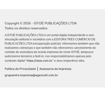
Copyright © 2026 - ISTOÉ PUBLICAÇÕES LTDA
Todos os direitos reservados.
A ISTOÉ PUBLICAÇÕES LTDA é um portal digital independente e sem
vinculação editorial e societária com a EDITORA TRES COMÉRCIO DE
PUBLICACÕES LTDA (recuperação judicial). Informamos também que não
realizamos cobranças e que também não oferecemos cancelamento do
contrato de assinatura da revista impressa de nome ISTOÉ, tampouco
autorizamos terceiros a fazê-lo, nos responsabilizamos apenas pelo
https://istoe.com.br
conteúdo digital “
” e seus respectivos sites.
|
Política de Privacidade
Assessoria de Imprensa:
grupoentre.imprensa@agenciafr.com.br