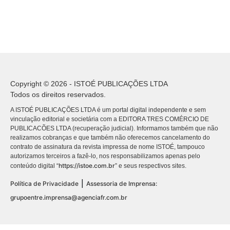
Copyright © 2026 - ISTOÉ PUBLICAÇÕES LTDA
Todos os direitos reservados.
A ISTOÉ PUBLICAÇÕES LTDA é um portal digital independente e sem
vinculação editorial e societária com a EDITORA TRES COMÉRCIO DE
PUBLICACÕES LTDA (recuperação judicial). Informamos também que não
realizamos cobranças e que também não oferecemos cancelamento do
contrato de assinatura da revista impressa de nome ISTOÉ, tampouco
autorizamos terceiros a fazê-lo, nos responsabilizamos apenas pelo
https://istoe.com.br
conteúdo digital “
” e seus respectivos sites.
|
Política de Privacidade
Assessoria de Imprensa:
grupoentre.imprensa@agenciafr.com.br