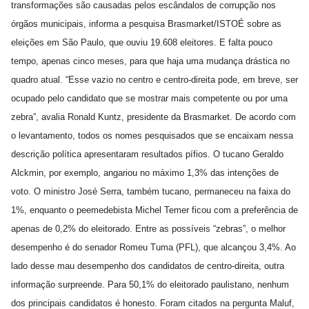
transformações são causadas pelos escândalos de corrupção nos
órgãos municipais, informa a pesquisa Brasmarket/ISTOÉ sobre as
eleições em São Paulo, que ouviu 19.608 eleitores. E falta pouco
tempo, apenas cinco meses, para que haja uma mudança drástica no
quadro atual. “Esse vazio no centro e centro-direita pode, em breve, ser
ocupado pelo candidato que se mostrar mais competente ou por uma
zebra”, avalia Ronald Kuntz, presidente da Brasmarket. De acordo com
o levantamento, todos os nomes pesquisados que se encaixam nessa
descrição política apresentaram resultados pífios. O tucano Geraldo
Alckmin, por exemplo, angariou no máximo 1,3% das intenções de
voto. O ministro José Serra, também tucano, permaneceu na faixa do
1%, enquanto o peemedebista Michel Temer ficou com a preferência de
apenas de 0,2% do eleitorado. Entre as possíveis “zebras”, o melhor
desempenho é do senador Romeu Tuma (PFL), que alcançou 3,4%. Ao
lado desse mau desempenho dos candidatos de centro-direita, outra
informação surpreende. Para 50,1% do eleitorado paulistano, nenhum
dos principais candidatos é honesto. Foram citados na pergunta Maluf,