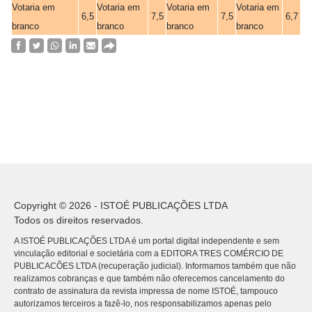
Votaria em
Votaria em
Votaria em
Votaria em
6,5
7,5
7,5
6,7
branco
branco
branco
branco
Copyright © 2026 - ISTOÉ PUBLICAÇÕES LTDA
Todos os direitos reservados.
A ISTOÉ PUBLICAÇÕES LTDA é um portal digital independente e sem
vinculação editorial e societária com a EDITORA TRES COMÉRCIO DE
PUBLICACÕES LTDA (recuperação judicial). Informamos também que não
realizamos cobranças e que também não oferecemos cancelamento do
contrato de assinatura da revista impressa de nome ISTOÉ, tampouco
autorizamos terceiros a fazê-lo, nos responsabilizamos apenas pelo