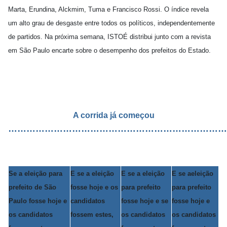
Marta, Erundina, Alckmim, Tuma e Francisco Rossi. O índice revela
um alto grau de desgaste entre todos os políticos, independentemente
de partidos. Na próxima semana, ISTOÉ distribui junto com a revista
em São Paulo encarte sobre o desempenho dos prefeitos do Estado.
A corrida já começou
………………………………………………………………
Se a eleição para
E se a eleição
E se a eleição
E se aeleição
prefeito de São
fosse hoje e os
para prefeito
para prefeito
Paulo fosse hoje e
candidatos
fosse hoje e se
fosse hoje e
os candidatos
fossem estes,
os candidatos
os candidatos