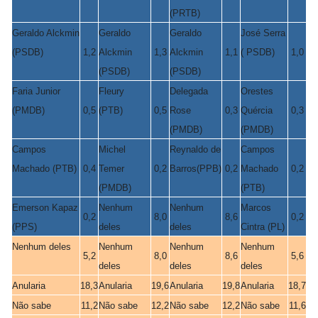
(PRTB)
Geraldo Alckmin
Geraldo
Geraldo
José Serra
(PSDB)
1,2
Alckmin
1,3
Alckmin
1,1
( PSDB)
1,0
(PSDB)
(PSDB)
Faria Junior
Fleury
Delegada
Orestes
(PMDB)
0,5
(PTB)
0,5
Rose
0,3
Quércia
0,3
(PMDB)
(PMDB)
Campos
Michel
Reynaldo de
Campos
Machado (PTB)
0,4
Temer
0,2
Barros(PPB)
0,2
Machado
0,2
(PMDB)
(PTB)
Emerson Kapaz
Nenhum
Nenhum
Marcos
0,2
8,0
8,6
0,2
(PPS)
deles
deles
Cintra (PL)
Nenhum deles
Nenhum
Nenhum
Nenhum
5,2
8,0
8,6
5,6
deles
deles
deles
Anularia
18,3
Anularia
19,6
Anularia
19,8
Anularia
18,7
Não sabe
11,2
Não sabe
12,2
Não sabe
12,2
Não sabe
11,6