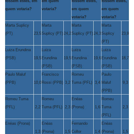
fossem estes, em
em quem
fossem estes,
fossem estes,
quem votaria?
votaria?
em quem
em quem
votaria?
votaria?
Marta Suplicy
Marta
Marta
Marta
(PT)
23,5
Suplicy (PT)
24,2
Suplicy (PT)
24,3
Suplicy
23,9
(PT)
Luiza Erundina
Luiza
Luiza
Luiza
(PSB)
19,5
Erundina
19,5
Erundina
19,6
Erundina
18,7
(PSB)
(PSB)
(PSB)
Paulo Maluf
Francisco
Romeu
Paulo
(PPB)
10,0
Rossi (PPB)
3,2
Tuma (PFL)
3,4
Maluf
9,3
(PPB)
Romeu Tuma
Romeu
Enéas
Romeu
(PFL)
2,2
Tuma (PFL)
2,3
(Prona)
1,6
Tuma
2,3
(PFL)
Enéas (Prona)
Enéas
Fernando
Enéas
1,3
(Prona)
1,5
Collor
1,4
(Prona)
1,5