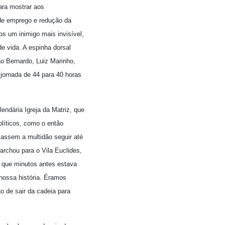
ara mostrar aos
 de emprego e redução da
os um inimigo mais invisível,
e vida. A espinha dorsal
ão Bernardo, Luiz Marinho,
jornada de 44 para 40 horas
ndária Igreja da Matriz, que
líticos, como o então
xassem a multidão seguir até
archou para o Vila Euclides,
a que minutos antes estava
 nossa história. Éramos
o de sair da cadeia para