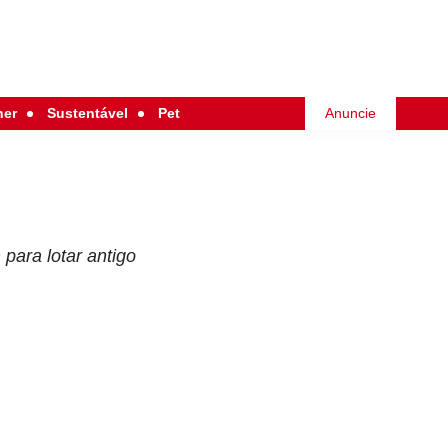
her
Sustentável
Pet
Anuncie
para lotar antigo