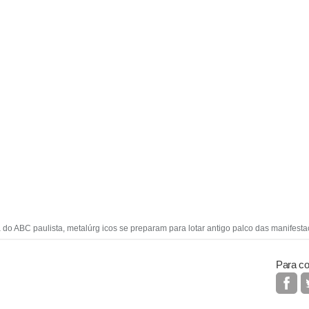
a do ABC paulista, metalúrg icos se preparam para lotar antigo palco das manifest
Para co