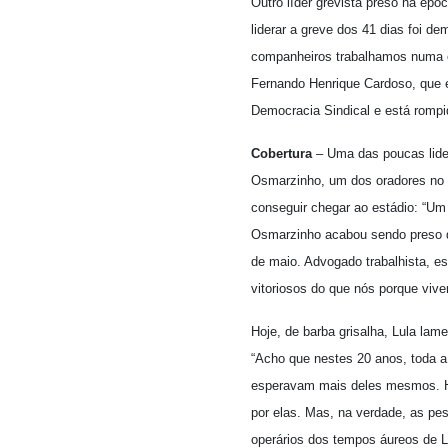
Outro líder grevista preso na ép
liderar a greve dos 41 dias foi de
companheiros trabalhamos numa o
Fernando Henrique Cardoso, que e
Democracia Sindical e está rompi
Cobertura
– Uma das poucas lide
Osmarzinho, um dos oradores no g
conseguir chegar ao estádio: “Um 
Osmarzinho acabou sendo preso de
de maio. Advogado trabalhista, e
vitoriosos do que nós porque vi
Hoje, de barba grisalha, Lula lam
“Acho que nestes 20 anos, toda a
esperavam mais deles mesmos. Ho
por elas. Mas, na verdade, as p
operários dos tempos áureos de L