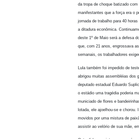
da tropa de choque batizado com
manifestantes que a força era o p
jornada de trabalho para 40 horas
a ditadura econômica. Continuamos
deste 1º de Maio será a defesa d
que, com 21 anos, engrossava as 
semanais, os trabalhadores exig
Lula também foi impedido de test
abrigou muitas assembléias dos g
deputado estadual Eduardo Suplicy
o estádio uma tragédia poderia ma
municiado de flores e bandeirinha
lotada, ele ajoelhou-se e chorou.
movidos por uma mistura de paixã
assistir ao velório de sua mãe, em