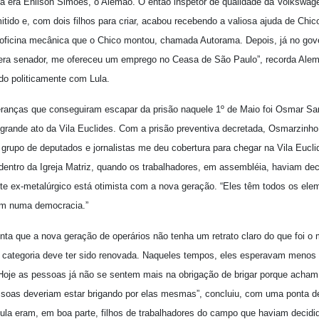
oca era Enilson Simões, o Alemão. O então inspetor de qualidade da Volkswag
mitido e, com dois filhos para criar, acabou recebendo a valiosa ajuda de Chi
ficina mecânica que o Chico montou, chamada Autorama. Depois, já no gov
ra senador, me ofereceu um emprego no Ceasa de São Paulo”, recorda Alemão
do politicamente com Lula.
ranças que conseguiram escapar da prisão naquele 1º de Maio foi Osmar S
rande ato da Vila Euclides. Com a prisão preventiva decretada, Osmarzinho 
grupo de deputados e jornalistas me deu cobertura para chegar na Vila Euclid
ntro da Igreja Matriz, quando os trabalhadores, em assembléia, haviam deci
ste ex-metalúrgico está otimista com a nova geração. “Eles têm todos os el
vem numa democracia.”
enta que a nova geração de operários não tenha um retrato claro do que foi o 
 categoria deve ter sido renovada. Naqueles tempos, eles esperavam menos 
je as pessoas já não se sentem mais na obrigação de brigar porque acham
essoas deveriam estar brigando por elas mesmas”, concluiu, com uma ponta 
ula eram, em boa parte, filhos de trabalhadores do campo que haviam decidid