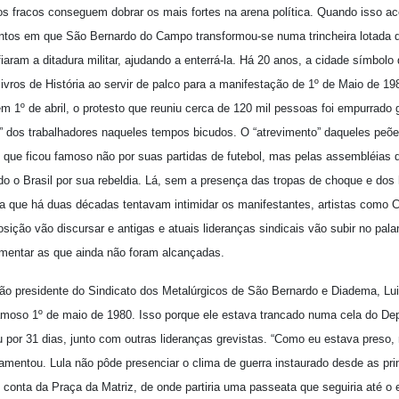
fracos conseguem dobrar os mais fortes na arena política. Quando isso aco
tos em que São Bernardo do Campo transformou-se numa trincheira lotada 
aram a ditadura militar, ajudando a enterrá-la. Há 20 anos, a cidade símbolo d
ivros de História ao servir de palco para a manifestação de 1º de Maio de 1
em 1º de abril, o protesto que reuniu cerca de 120 mil pessoas foi empurrado 
” dos trabalhadores naqueles tempos bicudos. O “atrevimento” daqueles peõ
s, que ficou famoso não por suas partidas de futebol, mas pelas assembléias 
o o Brasil por sua rebeldia. Lá, sem a presença das tropas de choque e dos h
a que há duas décadas tentavam intimidar os manifestantes, artistas como 
posição vão discursar e antigas e atuais lideranças sindicais vão subir no p
amentar as que ainda não foram alcançadas.
ão presidente do Sindicato dos Metalúrgicos de São Bernardo e Diadema, Luiz
 famoso 1º de maio de 1980. Isso porque ele estava trancado numa cela do D
 por 31 dias, junto com outras lideranças grevistas. “Como eu estava preso,
lamentou. Lula não pôde presenciar o clima de guerra instaurado desde as pri
 conta da Praça da Matriz, de onde partiria uma passeata que seguiria até o 