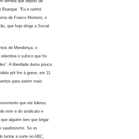
en lembra que depois de
co Buarque. “Eu e outros
erno de Franco Montoro, o
, que hoje dirige a Social
antos de Mendonça, o
relembra o sufoco que foi
es”. A liberdade durou pouco.
dido pôr fim à greve, em 11
ementos para serem mais
movimento que ele liderou.
de mim e do sindicato e
 que alguém tem que brigar
de saudosismo. Se os
o tentar a sorte no ABC,