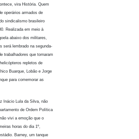
ntece, vira História. Quem
de operários armados de
o sindicalismo brasileiro
980. Realizada em meio à
goela abaixo dos militares,
es será lembrado na segunda-
de trabalhadores que tornaram
elicópteros repletos de
Chico Buarque, Lobão e Jorge
alanque para comemorar as
 Inácio Lula da Silva, não
epartamento de Ordem Política
 não vivi a emoção que o
meiras horas do dia 1º,
estádio. Barney, um tanque