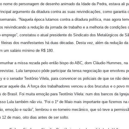
 o nome do personagem de desenho animado da Idade da Pedra, estava ali p
rincipal argumento da ditadura contra as suas reivindicações, como garantia
 semanais. “Naquela época lutamos contra a ditadura política, mas agora tem
 reivindicando a redução da jornada de trabalho e a melhoria de condições d
o emprego”, constatou o atual presidente do Sindicato dos Metalúrgicos de S
fileiras dos manifestantes há duas décadas. Desta vez, além da redução da 
em um salário mínimo de R$ 180.
emunhar a missa rezada pelo então bispo do ABC, dom Cláudio Hummes, na le
revistas. Lula tampouco pôde participar da tensa negociação que envolveu po
 e o senador Teotônio Vilela, para convencer os policiais de que se não dei
rcar aquele dia. A força dos trabalhadores venceu a dos brucutus e o povo m
s do Brasil. Foi muita emoção para Teotônio Vilela: num dos bancos da Igrej
 Isso Lula também não viu. “Foi o 1º de Maio mais importante que fizemos na
o, emoção e razão”, lembrou o ex-torneiro mecânico, que só teve a permissã
 12 de maio, oito dias antes de ser solto.