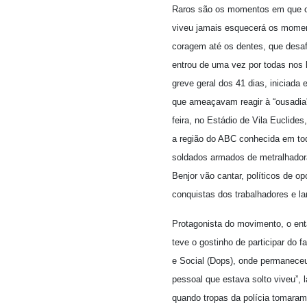
Raros são os momentos em que os 
viveu jamais esquecerá os momen
coragem até os dentes, que desafi
entrou de uma vez por todas nos l
greve geral dos 41 dias, iniciada 
que ameaçavam reagir à “ousadia
feira, no Estádio de Vila Euclide
a região do ABC conhecida em tod
soldados armados de metralhador
Benjor vão cantar, políticos de o
conquistas dos trabalhadores e l
Protagonista do movimento, o ent
teve o gostinho de participar do
e Social (Dops), onde permaneceu
pessoal que estava solto viveu”, 
quando tropas da polícia tomaram