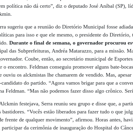
em política não dá certo”, diz o deputado José Aníbal (SP), l
ckmin.
ra sugeriu que a reunião do Diretório Municipal fosse adiad
íticas para isso e que ele mesmo, o presidente do Diretório, 
tido.
Durante o final de semana, o governador procurou esv
ipal das Subprefeituras, Andréa Matarazzo, para a missão. Ma
overnador. Coube, então, ao secretário municipal de Esporte
ar o encontro. Feldman conseguiu promover alguns bate-bocas
 e ouviu os alckmistas lhe chamarem de vendido. Mas, apesar
candidato do partido. “Agora vamos brigar para que a conve
a Feldman. “Mas não podemos fazer disso algo crônico. Seri
 Alckmin festejava, Serra reuniu seu grupo e disse que, a par
 bastidores. “Vocês estão liberados para fazer tudo o que jul
 de frente de qualquer movimento”, afirmou. Horas antes, havi
participar da cerimônia de inauguração do Hospital do Cânce