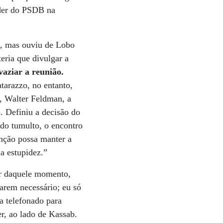
íder do PSDB na
a, mas ouviu de Lobo
teria que divulgar a
aziar a reunião.
tarazzo, no entanto,
s, Walter Feldman, a
. Definiu a decisão do
 do tumulto, o encontro
nção possa manter a
a estupidez.”
tir daquele momento,
garem necessário; eu só
a telefonado para
r, ao lado de Kassab.