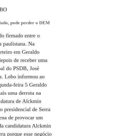
alado, pode perder o DEM
o firmado entre o
a paulistana. Na
erteiro em Geraldo
 depois de receber uma
ipal do PSDB, José
ia. Lobo informou ao
gunda-feira 5 Geraldo
ais uma derrota na
didatura de Alckmin
 presidencial de Serra
pena de provocar um
 da candidatura Alckmin
rra porque esse negócio