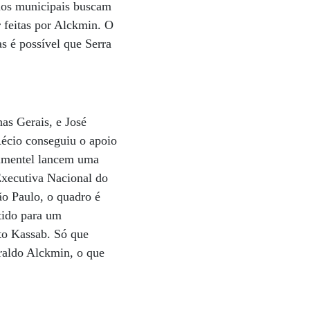
rios municipais buscam
r feitas por Alckmin. O
s é possível que Serra
as Gerais, e José
Aécio conseguiu o apoio
 Pimentel lancem uma
Executiva Nacional do
ão Paulo, o quadro é
tido para um
to Kassab. Só que
raldo Alckmin, o que