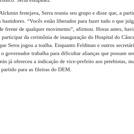
rônico. Seria estupidez.”
 Alckmin festejava, Serra reuniu seu grupo e disse que, a par
 bastidores. “Vocês estão liberados para fazer tudo o que jul
 de frente de qualquer movimento”, afirmou. Horas antes, havi
participar da cerimônia de inauguração do Hospital do Cânce
 que Serra jogou a toalha. Enquanto Feldman e outros secretá
 o governador trabalha para dificultar alianças que possam se
in já ofereceu a indicação de vice-prefeito aos petebistas, ma
 partido para as fileiras do DEM.