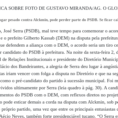
ogar pesado contra Alckmin, pode perder parte do PSDB. Se ficar c
, José Serra (PSDB), mal teve tempo para comemorar o acord
 o prefeito Gilberto Kassab (DEM) na disputa pela prefeitur
 que defendem a aliança com o DEM, o acordo seria um tiro c
r candidato do PSDB à prefeitura. Na noite da sexta-feira 2,
ual de Relações Institucionais e presidente do Diretório Munic
ácio dos Bandeirantes, a alegria de Serra deu lugar à angúst
as iriam vencer com folga a disputa no Diretório e que na se
 como o pré-candidato do partido à sucessão municipal. Foi m
ividos ultimamente por Serra (leia quadro à pág. 30). A can
dimentos do PSDB com o DEM, com reflexos diretos no projeto
 pode esticar demais a corda na disputa com Alckmin, sob 
o próprio partido, uma vez que entre os principais entusiastas
Aécio Neves, também forte presidenciável tucano. “O Serra e