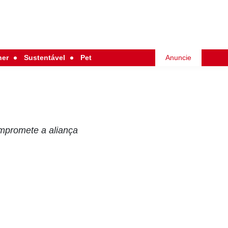
her
Sustentável
Pet
Anuncie
mpromete a aliança