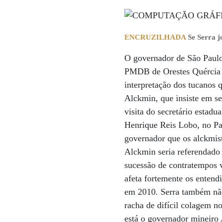
ENCRUZILHADA
Se Serra j
O governador de São Paulo
PMDB de Orestes Quércia e
interpretação dos tucanos
Alckmin, que insiste em se
visita do secretário estad
Henrique Reis Lobo, no Pal
governador que os alckmist
Alckmin seria referendado
sucessão de contratempos v
afeta fortemente os enten
em 2010. Serra também não
racha de difícil colagem n
está o governador mineiro 