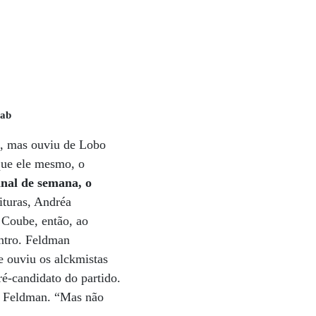
sab
a, mas ouviu de Lobo
 que ele mesmo, o
inal de semana, o
ituras, Andréa
 Coube, então, ao
ontro. Feldman
e ouviu os alckmistas
é-candidato do partido.
a Feldman. “Mas não