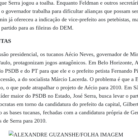
 que Serra jogou a toalha. Enquanto Feldman e outros secretá
 o governador trabalha para dificultar alianças que possam se
in já ofereceu a indicação de vice-prefeito aos petebistas, ma
 partido para as fileiras do DEM.
NTAS
ssão presidencial, os tucanos Aécio Neves, governador de Min
Paulo, protagonizam jogos antagônicos. Em Belo Horizonte, 
 do PSDB e do PT para que ele e o prefeito petista Fernando
ucessão, a do socialista Márcio Lacerda. O problema é que a 
o, o que pode atrapalhar o projeto de Aécio para 2010. Em S
líder maior do PSDB no Estado, José Serra, busca levar o par
ratas em torno da candidatura do prefeito da capital, Gilber
o as bases tucanas, fechadas com a candidatura própria de Ge
s de Serra para 2010.