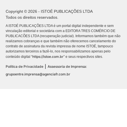
Copyright © 2026 - ISTOÉ PUBLICAÇÕES LTDA
Todos os direitos reservados.
A ISTOÉ PUBLICAÇÕES LTDA é um portal digital independente e sem
vinculação editorial e societária com a EDITORA TRES COMÉRCIO DE
PUBLICACÕES LTDA (recuperação judicial). Informamos também que não
realizamos cobranças e que também não oferecemos cancelamento do
contrato de assinatura da revista impressa de nome ISTOÉ, tampouco
autorizamos terceiros a fazê-lo, nos responsabilizamos apenas pelo
https://istoe.com.br
conteúdo digital “
” e seus respectivos sites.
|
Política de Privacidade
Assessoria de Imprensa:
grupoentre.imprensa@agenciafr.com.br