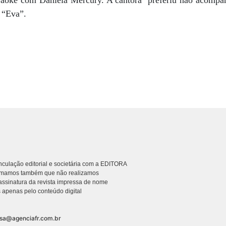
raokê com Daniela Mercury. A cantora preferiu não acompan
 “Eva”.
culação editorial e societária com a EDITORA
rmamos também que não realizamos
ssinatura da revista impressa de nome
 apenas pelo conteúdo digital
nsa@agenciafr.com.br