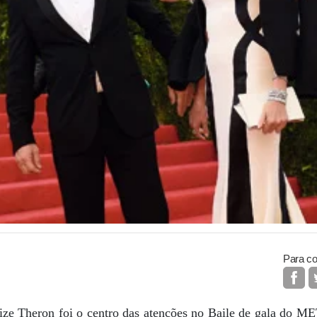
Para co
ize Theron foi o centro das atenções no Baile de gala do 