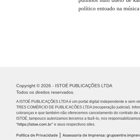
pulinhos num dueto de ka
político entoado na música
Copyright © 2026 - ISTOÉ PUBLICAÇÕES LTDA
Todos os direitos reservados.
A ISTOÉ PUBLICAÇÕES LTDA é um portal digital independente e sem vin
TRES COMÉRCIO DE PUBLICACÕES LTDA (recuperação judicial). Info
cobranças e que também não oferecemos cancelamento do contrato de a
ISTOÉ, tampouco autorizamos terceiros a fazê-lo, nos responsabilizamos
https://istoe.com.br
“
” e seus respectivos sites.
|
Política de Privacidade
Assessoria de Imprensa: grupoentre.impre