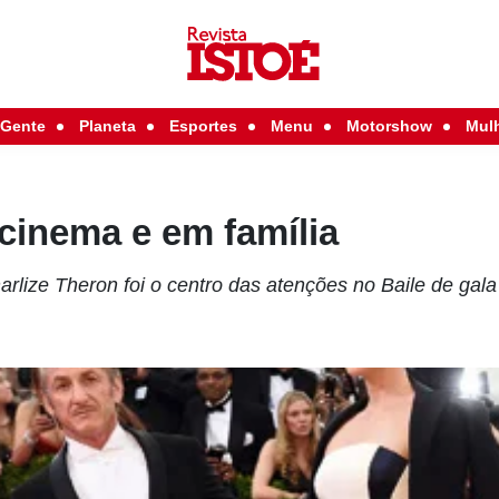
Gente
Planeta
Esportes
Menu
Motorshow
Mul
 cinema e em família
rlize Theron foi o centro das atenções no Baile de ga