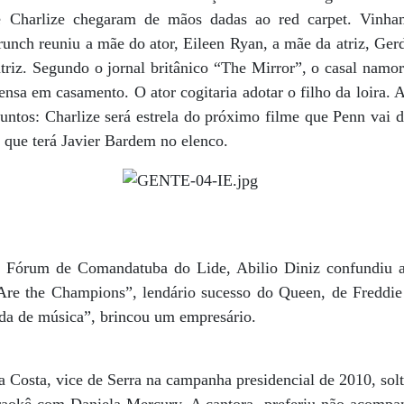
 Charlize chegaram de mãos dadas ao red carpet. Vinh
unch reuniu a mãe do ator, Eileen Ryan, a mãe da atriz, Ger
atriz. Segundo o jornal britânico “The Mirror”, o casal namo
ensa em casamento. O ator cogitaria adotar o filho da loira.
juntos: Charlize será estrela do próximo filme que Penn vai d
e que terá Javier Bardem no elenco.
 Fórum de Comandatuba do Lide, Abilio Diniz confundiu a p
Are the Champions”, lendário sucesso do Queen, de Freddie
da de música”, brincou um empresário.
Costa, vice de Serra na campanha presidencial de 2010, solt