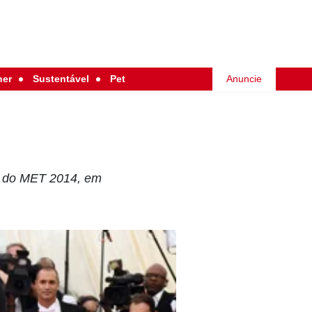
her
Sustentável
Pet
Anuncie
la do MET 2014, em