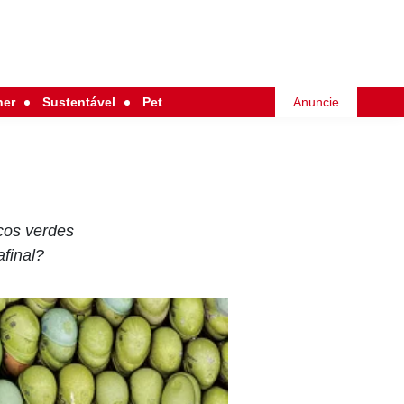
her
Sustentável
Pet
Anuncie
cos verdes
final?