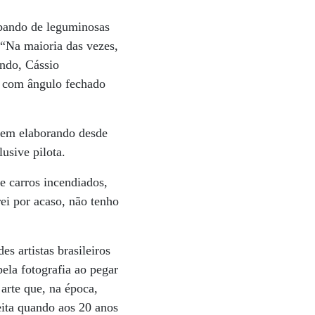
 bando de leguminosas
 “Na maioria das vezes,
indo, Cássio
s” com ângulo fechado
 vem elaborando desde
lusive pilota.
 carros incendiados,
rei por acaso, não tenho
 artistas brasileiros
ela fotografia ao pegar
arte que, na época,
eita quando aos 20 anos