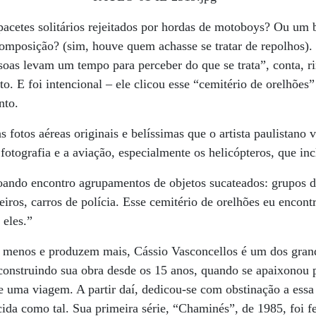
acetes solitários rejeitados por hordas de motoboys? Ou um
omposição? (sim, houve quem achasse se tratar de repolhos).
oas levam um tempo para perceber do que se trata”, conta, r
oto. E foi intencional – ele clicou esse “cemitério de orelhõe
nto.
fotos aéreas originais e belíssimas que o artista paulistano
fotografia e a aviação, especialmente os helicópteros, que inc
ando encontro agrupamentos de objetos sucateados: grupos de
iros, carros de polícia. Esse cemitério de orelhões eu encont
 eles.”
 menos e produzem mais, Cássio Vasconcellos é um dos grandes
onstruindo sua obra desde os 15 anos, quando se apaixonou p
e uma viagem. A partir daí, dedicou-se com obstinação a essa 
ida como tal. Sua primeira série, “Chaminés”, de 1985, foi f