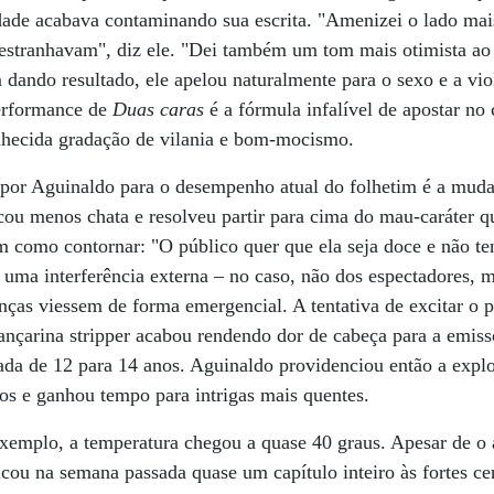
ilidade acabava contaminando sua escrita. "Amenizei o lado mai
 estranhavam", diz ele. "Dei também um tom mais otimista ao
dando resultado, ele apelou naturalmente para o sexo e a vi
rformance de
Duas caras
é a fórmula infalível de apostar no 
hecida gradação de vilania e bom-mocismo.
por Aguinaldo para o desempenho atual do folhetim é a muda
cou menos chata e resolveu partir para cima do mau-caráter 
m como contornar: "O público quer que ela seja doce e não ten
 uma interferência externa – no caso, não dos espectadores, 
nças viessem de forma emergencial. A tentativa de excitar o 
nçarina stripper acabou rendendo dor de cabeça para a emisso
icada de 12 para 14 anos. Aguinaldo providenciou então a expl
os e ganhou tempo para intrigas mais quentes.
exemplo, a temperatura chegou a quase 40 graus. Apesar de o a
dicou na semana passada quase um capítulo inteiro às fortes c