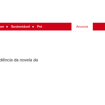
her
Sustentável
Pet
Anuncie
diência da novela da