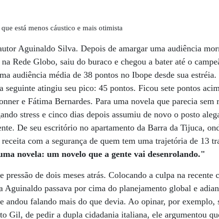
 que está menos cáustico e mais otimista
o autor Aguinaldo Silva. Depois de amargar uma audiência mo
1h na Rede Globo, saiu do buraco e chegou a bater até o camp
ma audiência média de 38 pontos no Ibope desde sua estréia.
a seguinte atingiu seu pico: 45 pontos. Ficou sete pontos acim
onner e Fátima Bernardes. Para uma novela que parecia sem 
egando stress e cinco dias depois assumiu de novo o posto aleg
nte. De seu escritório no apartamento da Barra da Tijuca, on
 receita com a segurança de quem tem uma trajetória de 13 t
 uma novela: um novelo que a gente vai desenrolando."
 pressão de dois meses atrás. Colocando a culpa na recente c
ca Aguinaldo passava por cima do planejamento global e adia
e andou falando mais do que devia. Ao opinar, por exemplo, 
to Gil, de pedir a dupla cidadania italiana, ele argumentou que