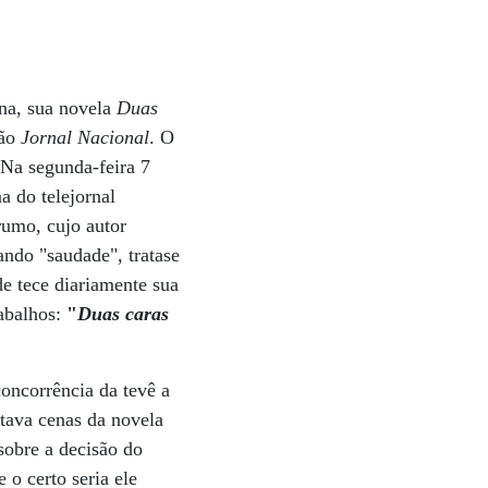
rna, sua novela
Duas
eão
Jornal Nacional
. O
 Na segunda-feira 7
a do telejornal
rumo, cujo autor
ando "saudade", tratase
de tece diariamente sua
rabalhos:
"
Duas caras
oncorrência da tevê a
ntava cenas da novela
sobre a decisão do
 o certo seria ele