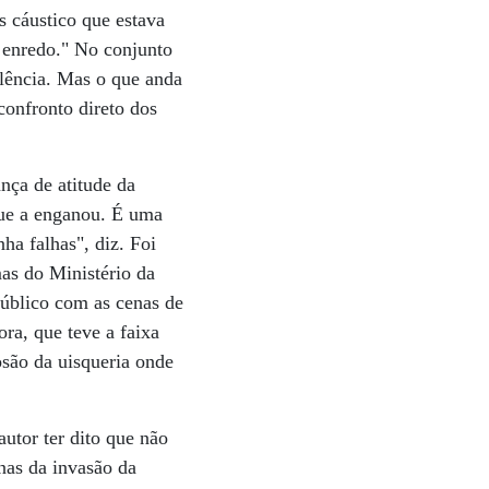
s cáustico que estava
 enredo." No conjunto
olência. Mas o que anda
confronto direto dos
nça de atitude da
que a enganou. É uma
ha falhas", diz. Foi
mas do Ministério da
público com as cenas de
ra, que teve a faixa
osão da uisqueria onde
utor ter dito que não
enas da invasão da