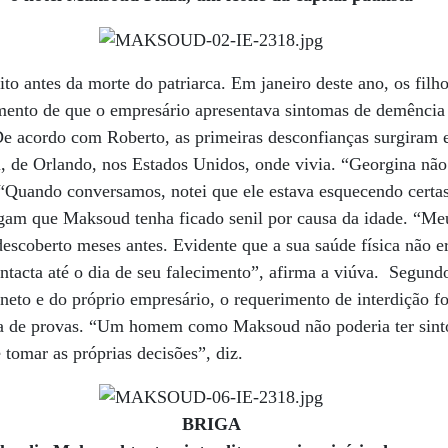
to antes da morte do patriarca. Em janeiro deste ano, os filh
umento de que o empresário apresentava sintomas de demência 
De acordo com Roberto, as primeiras desconfianças surgiram 
i, de Orlando, nos Estados Unidos, onde vivia. “Georgina não
. “Quando conversamos, notei que ele estava esquecendo certas
gam que Maksoud tenha ficado senil por causa da idade. “Me
escoberto meses antes. Evidente que a sua saúde física não e
ntacta até o dia de seu falecimento”, afirma a viúva. Segun
eto e do próprio empresário, o requerimento de interdição foi
lta de provas. “Um homem como Maksoud não poderia ter sint
 tomar as próprias decisões”, diz.
BRIGA