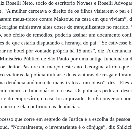
z Roselli Neto, sócio do escritório Novaes e Roselli Advogad
. “A mulher cerceava o direito de os filhos visitarem o pai e
haram maus-tratos contra Maksoud na casa em que viviam”, 
orgina ministrava altas doses de tranquilizantes no marido
 sob efeito de remédios, poderia assinar um documento confi
es de que estaria disputando a herança do pai. “Se estivesse b
lhar no hotel por vontade própria há 15 anos”, diz. A denúncia
Ministério Público de São Paulo por uma antiga funcionária 
tor Delton Pastore em março deste ano. Georgina afirma que
o viaturas da polícia militar e duas viaturas de resgate foram
uma denúncia anônima de maus-tratos a um idoso”, diz. “Eles
nfermeiros e funcionários da casa. Os policiais pediram des
te do empresário, o caso foi arquivado. IstoÉ conversou por 
a queixa e ela confirmou as denúncias.
cesso que corre em segredo de Justiça é a escolha da pessoa
ud. “Normalmente, o inventariante é o cônjuge”, diz Shiki