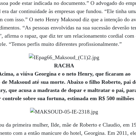
essoa pode estar indicada no documento.” O advogado do empr
 era dar continuidade às empresas que fundou. “Ele tinha um
m com isso.” O neto Henry Maksoud diz que a intenção do av
imentos. “As pessoas envolvidas na sua sucessão deverão ter
, afirma o rapaz, que diz ter um relacionamento cordial com 
ele. “Temos perfis muito diferentes profissionalmente.”
RACHA
Acima, a viúva Georgina e o neto Henry, que ficaram ao
o de Maksoud até sua morte. Abaixo o filho Roberto, pai d
ry, que acusa a madrasta de dopar e maltratar o pai, par
r controle sobre sua fortuna, estimada em R$ 500 milhões
u da primeira mulher, Ilde, mãe de Roberto e Claudio, em 19
amento com a então manicure do hotel, Georgina. Em 2011, el