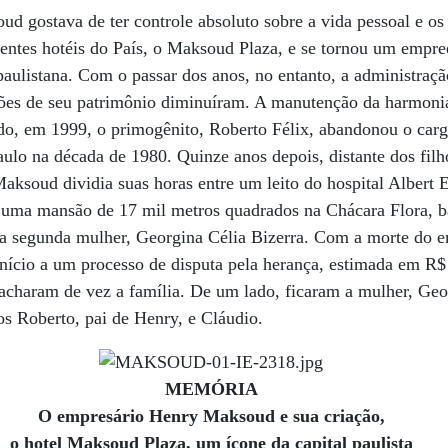
 gostava de ter controle absoluto sobre a vida pessoal e os
ntes hotéis do País, o Maksoud Plaza, e se tornou um empre
paulistana. Com o passar dos anos, no entanto, a administraç
frões de seu patrimônio diminuíram. A manutenção da harmoni
do, em 1999, o primogênito, Roberto Félix, abandonou o cargo
ulo na década de 1980. Quinze anos depois, distante dos fil
ksoud dividia suas horas entre um leito do hospital Albert 
 uma mansão de 17 mil metros quadrados na Chácara Flora, ba
 a segunda mulher, Georgina Célia Bizerra. Com a morte do e
 início a um processo de disputa pela herança, estimada em R
racharam de vez a família. De um lado, ficaram a mulher, Geo
os Roberto, pai de Henry, e Cláudio.
MEMÓRIA
O empresário Henry Maksoud e sua criação,
o hotel Maksoud Plaza, um ícone da capital paulista