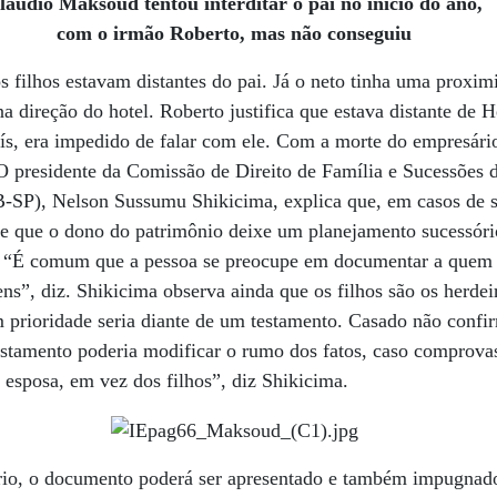
laudio Maksoud tentou interditar o pai no início do ano,
com o irmão Roberto, mas não conseguiu
 filhos estavam distantes do pai. Já o neto tinha uma proxim
a direção do hotel. Roberto justifica que estava distante de
ís, era impedido de falar com ele. Com a morte do empresári
 O presidente da Comissão de Direito de Família e Sucessões
-SP), Nelson Sussumu Shikicima, explica que, em casos de 
se que o dono do patrimônio deixe um planejamento sucessóri
 “É comum que a pessoa se preocupe em documentar a quem s
ns”, diz. Shikicima observa ainda que os filhos são os herdei
 prioridade seria diante de um testamento. Casado não confi
tamento poderia modificar o rumo dos fatos, caso comprovas
esposa, em vez dos filhos”, diz Shikicima.
rio, o documento poderá ser apresentado e também impugnado 