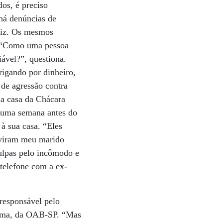
os, é preciso
 há denúncias de
diz. Os mesmos
. “Como uma pessoa
ável?”, questiona.
rigando por dinheiro,
 de agressão contra
da casa da Chácara
, uma semana antes do
 à sua casa. “Eles
 viram meu marido
culpas pelo incômodo e
telefone com a ex-
 responsável pelo
cima, da OAB-SP. “Mas