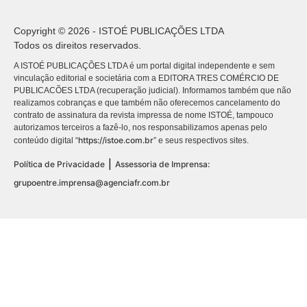
Copyright © 2026 - ISTOÉ PUBLICAÇÕES LTDA
Todos os direitos reservados.
A ISTOÉ PUBLICAÇÕES LTDA é um portal digital independente e sem
vinculação editorial e societária com a EDITORA TRES COMÉRCIO DE
PUBLICACÕES LTDA (recuperação judicial). Informamos também que não
realizamos cobranças e que também não oferecemos cancelamento do
contrato de assinatura da revista impressa de nome ISTOÉ, tampouco
autorizamos terceiros a fazê-lo, nos responsabilizamos apenas pelo
https://istoe.com.br
conteúdo digital “
” e seus respectivos sites.
|
Política de Privacidade
Assessoria de Imprensa:
grupoentre.imprensa@agenciafr.com.br