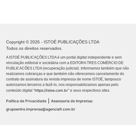
Copyright © 2026 - ISTOÉ PUBLICAÇÕES LTDA
Todos os direitos reservados.
A ISTOÉ PUBLICAÇÕES LTDA é um portal digital independente e sem
vinculação editorial e societária com a EDITORA TRES COMÉRCIO DE
PUBLICACÕES LTDA (recuperação judicial). Informamos também que não
realizamos cobranças e que também não oferecemos cancelamento do
contrato de assinatura da revista impressa de nome ISTOÉ, tampouco
autorizamos terceiros a fazê-lo, nos responsabilizamos apenas pelo
https://istoe.com.br
conteúdo digital “
” e seus respectivos sites.
|
Política de Privacidade
Assessoria de Imprensa:
grupoentre.imprensa@agenciafr.com.br