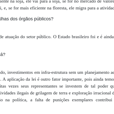
ciente na soja, ele vai para a soja, se for no mercado de valore
i, e, se for mais eficiente na floresta, ele migra para a atividad
alhas dos órgãos públicos?
de atuação do setor público. O Estado brasileiro foi e é aind
dá?
ado, investimentos em infra-estrutura sem um planejamento a
o. A aplicação da lei é outro fator importante, pois ainda tem
tas vezes seus representantes se investem de tal poder
ividades ilegais de grilagem de terra e exploração irracional
o na política, a falta de punições exemplares contribui