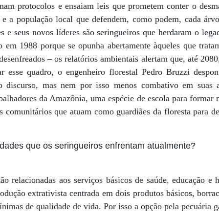
inam protocolos e ensaiam leis que prometem conter o des
s e a população local que defendem, como podem, cada árvo
es e seus novos líderes são seringueiros que herdaram o lega
o em 1988 porque se opunha abertamente àqueles que trata
esenfreados – os relatórios ambientais alertam que, até 2080
r esse quadro, o engenheiro florestal Pedro Bruzzi despo
o discurso, mas nem por isso menos combativo em suas a
abalhadores da Amazônia, uma espécie de escola para formar
s comunitários que atuam como guardiães da floresta para d
ldades que os seringueiros enfrentam atualmente?
tão relacionadas aos serviços básicos de saúde, educação e 
odução extrativista centrada em dois produtos básicos, borra
nimas de qualidade de vida. Por isso a opção pela pecuária 