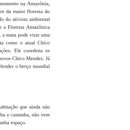
matamento na Amazônia,
re da maior floresta do
do do ativista ambiental
m a Floresta Amazônica
, a mata pode virar uma
nta como o atual Chico
ções. Ele coordena os
 novos Chico Mendes. Já
efender o berço mundial
habitação que ainda não
cha e castanha, não vem
ganha espaço.