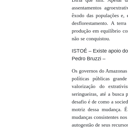
Diria que sim. Apesar da
assentamentos agroextrat
êxodo das populações e, e
desflorestamento. A terra
produção em equilíbrio com
não se conquistou.
ISTOÉ
– Existe apoio d
Pedro Bruzzi
–
Os governos do Amazonas e
políticas públicas gran
valorização do extrativ
seringueiras, até a busca 
desafio é de como a socied
motriz dessa mudança. É n
mudanças consistentes nos 
autogestão de seus recursos