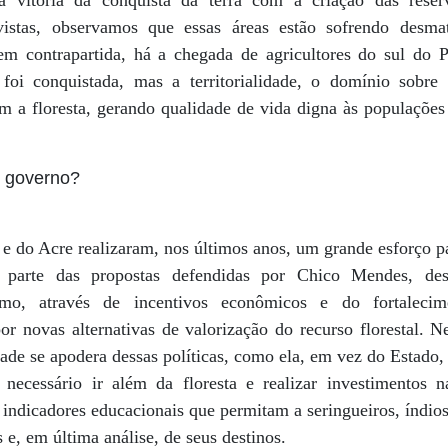
 vitória da conquista da terra com a criação das reserv
ivistas, observamos que essas áreas estão sofrendo desma
m contrapartida, há a chegada de agricultores do sul do P
 foi conquistada, mas a territorialidade, o domínio sobre
 a floresta, gerando qualidade de vida digna às populações t
o governo?
 do Acre realizaram, nos últimos anos, um grande esforço pa
de parte das propostas defendidas por Chico Mendes, de
ismo, através de incentivos econômicos e do fortalecim
por novas alternativas de valorização do recurso florestal.
ade se apodera dessas políticas, como ela, em vez do Estado,
ecessário ir além da floresta e realizar investimentos na
indicadores educacionais que permitam a seringueiros, índio
 e, em última análise, de seus destinos.