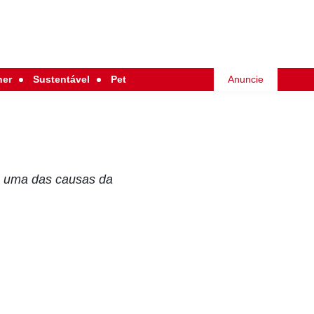
her
Sustentável
Pet
Anuncie
é uma das causas da