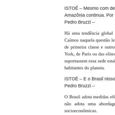
ISTOÉ
– Mesmo com denún
Amazônia continua. Por
Pedro Bruzzi
–
Há uma tendência global 
Caímos naquela questão le
de primeira classe e outr
York, de Paris ou das elit
suportassem essa sede esta
habitantes do planeta.
ISTOÉ
– E o Brasil niss
Pedro Bruzzi
–
O Brasil adota medidas ef
não adota uma abordag
socioeconômicas.