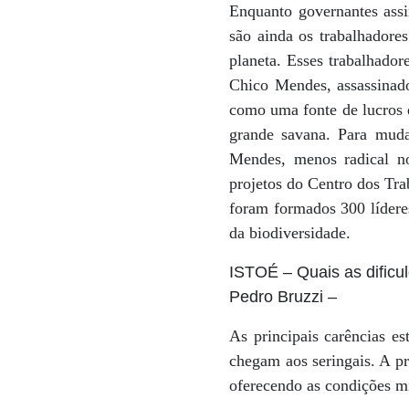
Enquanto governantes ass
são ainda os trabalhadore
planeta. Esses trabalhador
Chico Mendes, assassinad
como uma fonte de lucros d
grande savana. Para muda
Mendes, menos radical n
projetos do Centro dos Tr
foram formados 300 lídere
da biodiversidade.
ISTOÉ
– Quais as dificu
Pedro Bruzzi
–
As principais carências es
chegam aos seringais. A pr
oferecendo as condições mí