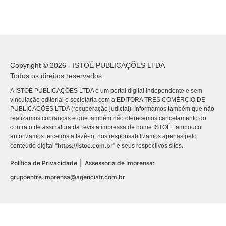
Copyright © 2026 - ISTOÉ PUBLICAÇÕES LTDA
Todos os direitos reservados.
A ISTOÉ PUBLICAÇÕES LTDA é um portal digital independente e sem
vinculação editorial e societária com a EDITORA TRES COMÉRCIO DE
PUBLICACÕES LTDA (recuperação judicial). Informamos também que não
realizamos cobranças e que também não oferecemos cancelamento do
contrato de assinatura da revista impressa de nome ISTOÉ, tampouco
autorizamos terceiros a fazê-lo, nos responsabilizamos apenas pelo
https://istoe.com.br
conteúdo digital “
” e seus respectivos sites.
|
Política de Privacidade
Assessoria de Imprensa:
grupoentre.imprensa@agenciafr.com.br