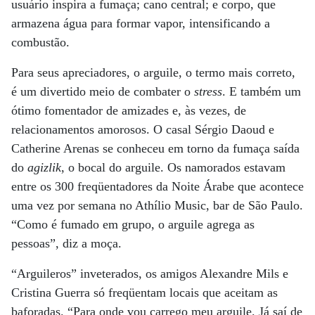
usuário inspira a fumaça; cano central; e corpo, que
armazena água para formar vapor, intensificando a
combustão.
Para seus apreciadores, o arguile, o termo mais correto,
é um divertido meio de combater o
stress
. E também um
ótimo fomentador de amizades e, às vezes, de
relacionamentos amorosos. O casal Sérgio Daoud e
Catherine Arenas se conheceu em torno da fumaça saída
do
agizlik
, o bocal do arguile. Os namorados estavam
entre os 300 freqüentadores da Noite Árabe que acontece
uma vez por semana no Athílio Music, bar de São Paulo.
“Como é fumado em grupo, o arguile agrega as
pessoas”, diz a moça.
“Arguileros” inveterados, os amigos Alexandre Mils e
Cristina Guerra só freqüentam locais que aceitam as
baforadas. “Para onde vou carrego meu arguile. Já saí de