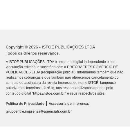
Copyright © 2026 - ISTOÉ PUBLICAÇÕES LTDA
Todos os direitos reservados.
A ISTOÉ PUBLICAÇÕES LTDA é um portal digital independente e sem
vinculação editorial e societária com a EDITORA TRES COMÉRCIO DE
PUBLICACÕES LTDA (recuperação judicial). Informamos também que não
realizamos cobranças e que também não oferecemos cancelamento do
contrato de assinatura da revista impressa de nome ISTOÉ, tampouco
autorizamos terceiros a fazê-lo, nos responsabilizamos apenas pelo
https://istoe.com.br
conteúdo digital “
” e seus respectivos sites.
|
Política de Privacidade
Assessoria de Imprensa:
grupoentre.imprensa@agenciafr.com.br