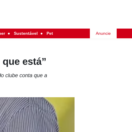
her
Sustentável
Pet
Anuncie
o que está”
do clube conta que a