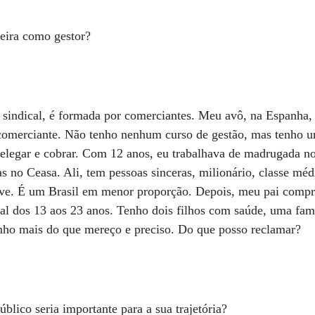
reira como gestor?
 sindical, é formada por comerciantes. Meu avô, na Espanha,
comerciante. Não tenho nenhum curso de gestão, mas tenho u
, delegar e cobrar. Com 12 anos, eu trabalhava de madrugada
as no Ceasa. Ali, tem pessoas sinceras, milionário, classe mé
ve. É um Brasil em menor proporção. Depois, meu pai compr
açal dos 13 aos 23 anos. Tenho dois filhos com saúde, uma fam
nho mais do que mereço e preciso. Do que posso reclamar?
blico seria importante para a sua trajetória?