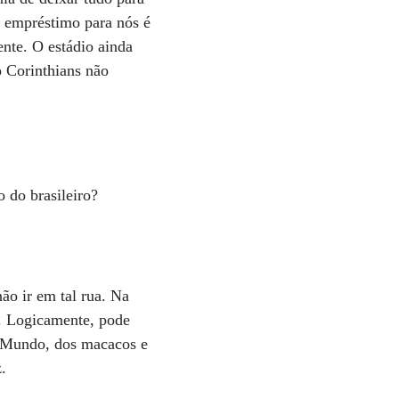
 empréstimo para nós é
ente. O estádio ainda
o Corinthians não
o do brasileiro?
ão ir em tal rua. Na
l. Logicamente, pode
ro Mundo, dos macacos e
iz.