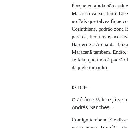
Porque eu ainda não assine
Mas isso vai ser feito. Ele
no País que talvez fique c
Corinthians, padrão zona l
para cá, ficou mais acessí
Barueri e a Arena da Baix
Maracanã também. Então, n
se fala, que tudo é padrão 
daquele tamanho.
ISTOÉ
–
O Jérôme Valcke já se i
Andrés Sanches
–
Comigo também. Ele disse, 
perca tempo. Tire já!”. El