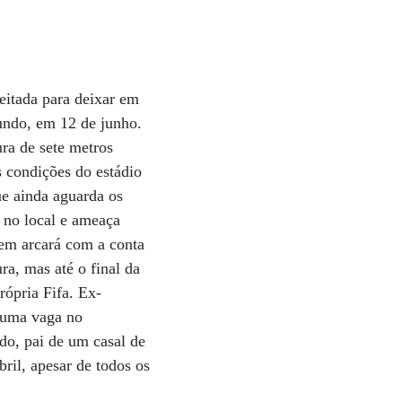
eitada para deixar em
undo, em 12 de junho.
ura de sete metros
s condições do estádio
ue ainda aguarda os
s no local e ameaça
uem arcará com a conta
ra, mas até o final da
rópria Fifa. Ex-
r uma vaga no
do, pai de um casal de
ril, apesar de todos os