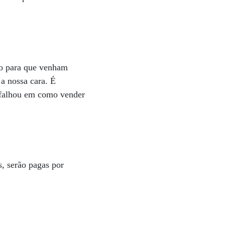
ão para que venham
 a nossa cara. É
l falhou em como vender
s, serão pagas por