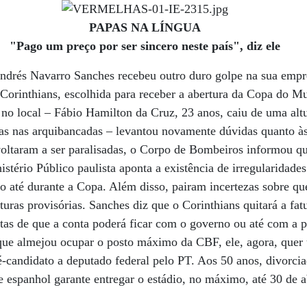
PAPAS NA LÍNGUA
"Pago um preço por ser sincero neste país", diz ele
Andrés Navarro Sanches recebeu outro duro golpe na sua empr
 Corinthians, escolhida para receber a abertura da Copa do M
a no local – Fábio Hamilton da Cruz, 23 anos, caiu de uma alt
ras nas arquibancadas – levantou novamente dúvidas quanto à
voltaram a ser paralisadas, o Corpo de Bombeiros informou q
stério Público paulista aponta a existência de irregularidade
dio até durante a Copa. Além disso, pairam incertezas sobre q
uras provisórias. Sanches diz que o Corinthians quitará a fatu
as de que a conta poderá ficar com o governo ou até com a p
 que almejou ocupar o posto máximo da CBF, ele, agora, que
-candidato a deputado federal pelo PT. Aos 50 anos, divorcia
e espanhol garante entregar o estádio, no máximo, até 30 de ab