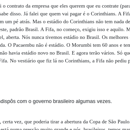
i o contrato da empresa que eles querem que eu contrate (para
 sabe disso. Já falei que quem vai pagar é o Corinthians. A Fi
om um pé atrás. Mas o estádio do Corinthians não tem nada de
este, padrão Brasil. A Fifa, no começo, exigiu isso e aquilo.
vel, aberta. Nós nunca tivemos estádio no Brasil. Os melhores
ada. O Pacaembu não é estádio. O Morumbi tem 60 anos e tem
ão havia estádio novo no Brasil. E agora terão vários. Só q
Fifa. No vestiário que fiz lá no Corinthians, a Fifa não pediu 
ndispôs com o governo brasileiro algumas vezes.
certa vez, que poderia tirar a abertura da Copa de São Paulo
e está numa pressão muito grande e nós, brasileiros, temos ma