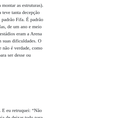
 montar as estruturas).
fa teve tanta decepção
 padrão Fifa. É padrão
 Mas, de um ano e meio
 estádios eram a Arena
 suas dificuldades. O
ue não é verdade, como
para ser desse ou
. E eu retruquei: “Não
nia de deixar tudo para