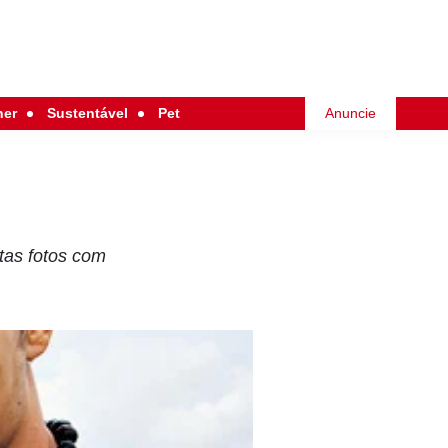
her
Sustentável
Pet
Anuncie
tas fotos com