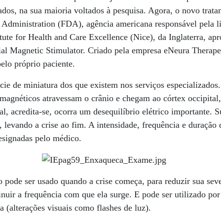
zados, na sua maioria voltados à pesquisa. Agora, o novo trata
Administration (FDA), agência americana responsável pela li
itute for Health and Care Excellence (Nice), da Inglaterra, a
al Magnetic Stimulator. Criado pela empresa eNeura Therapeuti
elo próprio paciente.
ie de miniatura dos que existem nos serviços especializados
 magnéticos atravessam o crânio e chegam ao córtex occipital,
l, acredita-se, ocorra um desequilíbrio elétrico importante. 
o, levando a crise ao fim. A intensidade, frequência e duração
esignadas pelo médico.
 pode ser usado quando a crise começa, para reduzir sua sev
nuir a frequência com que ela surge. E pode ser utilizado po
(alterações visuais como flashes de luz).