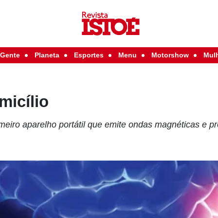
Gente
Planeta
Esportes
Menu
Motorshow
Mul
micílio
eiro aparelho portátil que emite ondas magnéticas e 