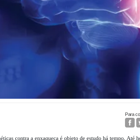
Para co
ticas contra a enxaqueca é objeto de estudo há tempo. Até h