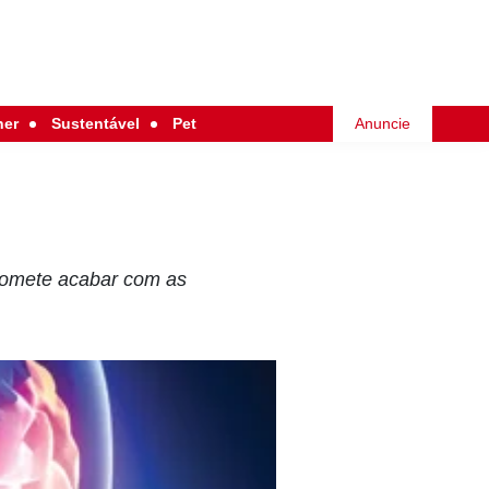
her
Sustentável
Pet
Anuncie
promete acabar com as