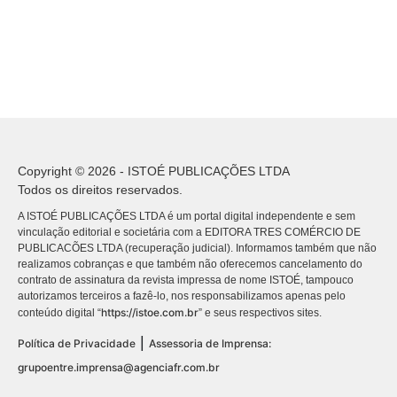
Copyright © 2026 - ISTOÉ PUBLICAÇÕES LTDA
Todos os direitos reservados.
A ISTOÉ PUBLICAÇÕES LTDA é um portal digital independente e sem
vinculação editorial e societária com a EDITORA TRES COMÉRCIO DE
PUBLICACÕES LTDA (recuperação judicial). Informamos também que não
realizamos cobranças e que também não oferecemos cancelamento do
contrato de assinatura da revista impressa de nome ISTOÉ, tampouco
autorizamos terceiros a fazê-lo, nos responsabilizamos apenas pelo
https://istoe.com.br
conteúdo digital “
” e seus respectivos sites.
|
Política de Privacidade
Assessoria de Imprensa:
grupoentre.imprensa@agenciafr.com.br