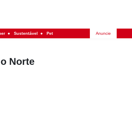
her
Sustentável
Pet
Anuncie
do Norte